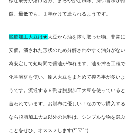
様な成分が溶け込み、まろやかな風味、深い旨味が特
徴。最低でも、１年かけて造られるようです。
脱脂加工大豆は★
大豆から油を搾り取った物、非常に
安価。潰された形状のため分解されやすく油分がない
為安定して短時間で醤油が作れます。油を搾る工程で
化学溶材を使い、輸入大豆をまとめて搾る事が多いよ
うです。流通する８割は脱脂加工大豆を使っていると
言われています。お財布に優しい！なので♡購入する
なら脱脂加工大豆以外の原料は、シンプルな物を選ぶ
ことをぜひ、オススメします(*ﾟ▽ﾟ*)