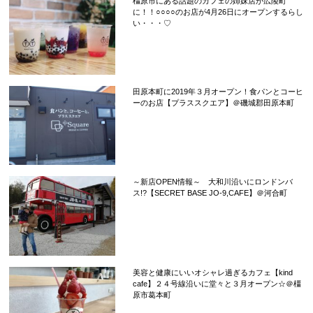
橿原市にある話題のカフェの姉妹店が広陵町
に！！○○○○のお店が4月26日にオープンするらし
い・・・♡
田原本町に2019年３月オープン！食パンとコーヒ
ーのお店【プラススクエア】＠磯城郡田原本町
～新店OPEN情報～ 大和川沿いにロンドンバ
ス!?【SECRET BASE JO-9,CAFE】＠河合町
美容と健康にいいオシャレ過ぎるカフェ【kind
cafe】２４号線沿いに堂々と３月オープン☆＠橿
原市葛本町