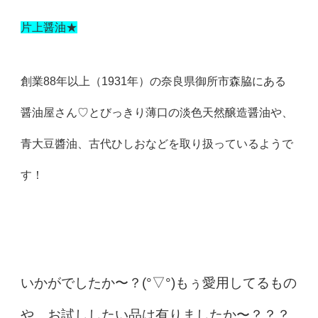
片上醤油★
創業88年以上（1931年）の奈良県御所市森脇にある
醤油屋さん♡とびっきり薄口の淡色天然醸造醤油や、
青大豆醬油、古代ひしおなどを取り扱っているようで
す！
いかがでしたか〜？(°▽°)もぅ愛用してるもの
や、お試ししたい品は有りましたか〜？？？