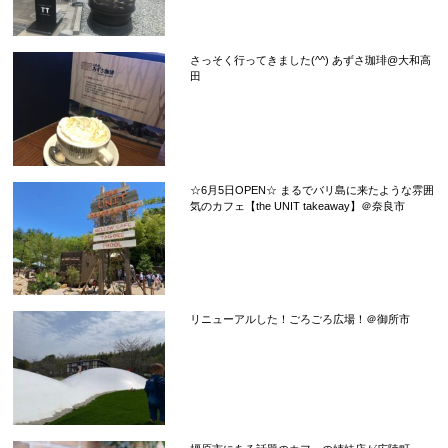
さっそく行ってきました(^^) あずさ珈琲@大和高
田
☆6月5日OPEN☆ まるでバリ島に来たような雰囲
気のカフェ【the UNIT takeaway】＠奈良市
リニューアルした！ごろごろ広場！＠御所市