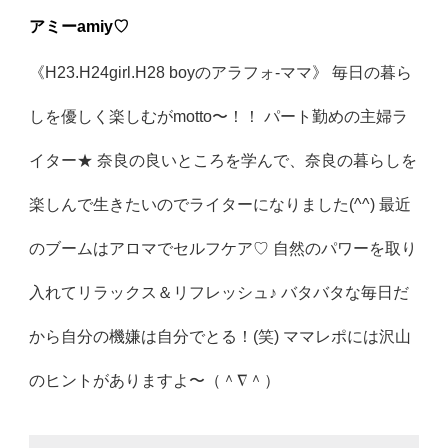
アミーamiy♡
《H23.H24girl.H28 boyのアラフォ-ママ》 毎日の暮ら
しを優しく楽しむがmotto〜！！ パート勤めの主婦ラ
イター★ 奈良の良いところを学んで、奈良の暮らしを
楽しんで生きたいのでライターになりました(^^) 最近
のブームはアロマでセルフケア♡ 自然のパワーを取り
入れてリラックス＆リフレッシュ♪ バタバタな毎日だ
から自分の機嫌は自分でとる！(笑) ママレポには沢山
のヒントがありますよ〜（＾∇＾）