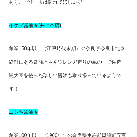
あり、ぜひ一度は訪れてほしい♡
イケダ醤油★(井上本店)
創業150年以上（江戸時代末期）の奈良県奈良市北京
終町にある醤油屋さん♡レンガ造りの蔵の中で製造。
黒大豆を使った珍しい醤油も取り扱っているようで
す！
ニシキ醤油★
創業100年以上（1900年）の奈良県生駒郡斑鳩町五百