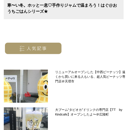
寒〜い冬。ホッと一息♡手作りジャムで温まろう！はぐ@お
うちごはんシリーズ★
リニューアルオープンした【中西ピーナッツ】遠
くから買いに来る人もいる、超人気ピーナッツ専
門店＠天理市
大ブーム“タピオカ”ドリンクの専門店【TT by
Kindcafe】オープンしたよ〜＠広陵町