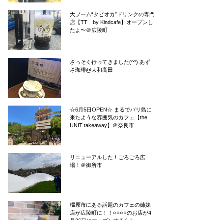
大ブーム“タピオカ”ドリンクの専門
店【TT by Kindcafe】オープンし
たよ〜＠広陵町
さっそく行ってきました(^^) あず
さ珈琲@大和高田
☆6月5日OPEN☆ まるでバリ島に
来たような雰囲気のカフェ【the
UNIT takeaway】＠奈良市
リニューアルした！ごろごろ広
場！＠御所市
橿原市にある話題のカフェの姉妹
店が広陵町に！！○○○○のお店が4