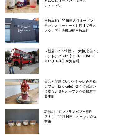
月26日にオープンするらし
い・・・♡
田原本町に2019年３月オープン！
食パンとコーヒーのお店【プラス
スクエア】＠磯城郡田原本町
～新店OPEN情報～ 大和川沿いに
ロンドンバス!?【SECRET BASE
JO-9,CAFE】＠河合町
美容と健康にいいオシャレ過ぎる
カフェ【kind cafe】２４号線沿い
に堂々と３月オープン☆＠橿原市
葛本町
話題の「モンブランパフェ専門
店！！」11月14日にオープン＠香
芝市