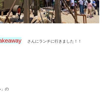
takeaway
さん
にランチに行きました！！
ル」の