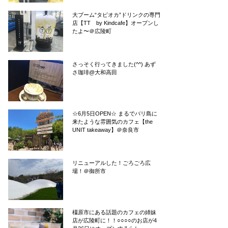
大ブーム“タピオカ”ドリンクの専門
店【TT by Kindcafe】オープンし
たよ〜＠広陵町
さっそく行ってきました(^^) あず
さ珈琲@大和高田
☆6月5日OPEN☆ まるでバリ島に
来たような雰囲気のカフェ【the
UNIT takeaway】＠奈良市
リニューアルした！ごろごろ広
場！＠御所市
橿原市にある話題のカフェの姉妹
店が広陵町に！！○○○○のお店が4