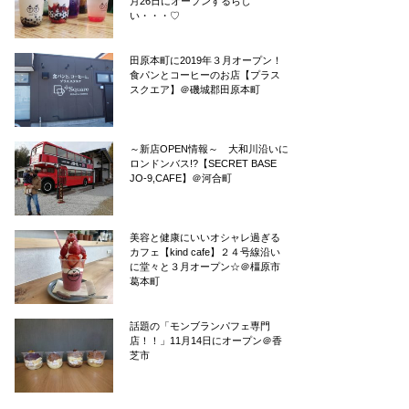
月26日にオープンするらし
い・・・♡
田原本町に2019年３月オープン！
食パンとコーヒーのお店【プラス
スクエア】＠磯城郡田原本町
～新店OPEN情報～ 大和川沿いに
ロンドンバス!?【SECRET BASE
JO-9,CAFE】＠河合町
美容と健康にいいオシャレ過ぎる
カフェ【kind cafe】２４号線沿い
に堂々と３月オープン☆＠橿原市
葛本町
話題の「モンブランパフェ専門
店！！」11月14日にオープン＠香
芝市