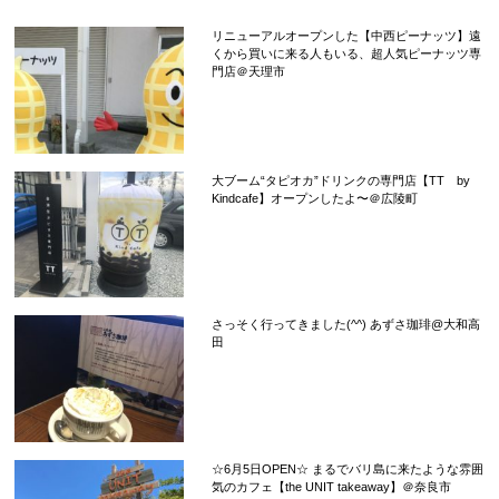
リニューアルオープンした【中西ピーナッツ】遠
くから買いに来る人もいる、超人気ピーナッツ専
門店＠天理市
大ブーム“タピオカ”ドリンクの専門店【TT by
Kindcafe】オープンしたよ〜＠広陵町
さっそく行ってきました(^^) あずさ珈琲@大和高
田
☆6月5日OPEN☆ まるでバリ島に来たような雰囲
気のカフェ【the UNIT takeaway】＠奈良市