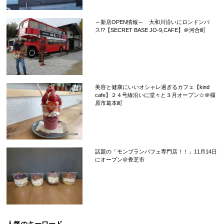
～新店OPEN情報～ 大和川沿いにロンドンバ
ス!?【SECRET BASE JO-9,CAFE】＠河合町
美容と健康にいいオシャレ過ぎるカフェ【kind
cafe】２４号線沿いに堂々と３月オープン☆＠橿
原市葛本町
話題の「モンブランパフェ専門店！！」11月14日
にオープン＠香芝市
人気のキーワード