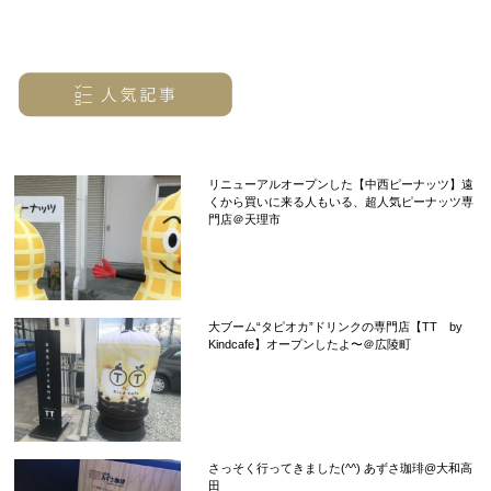
リニューアルオープンした【中西ピーナッツ】遠
くから買いに来る人もいる、超人気ピーナッツ専
門店＠天理市
大ブーム“タピオカ”ドリンクの専門店【TT by
Kindcafe】オープンしたよ〜＠広陵町
さっそく行ってきました(^^) あずさ珈琲@大和高
田