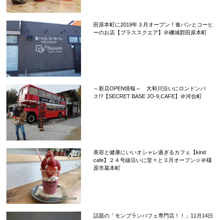
田原本町に2019年３月オープン！食パンとコーヒ
ーのお店【プラススクエア】＠磯城郡田原本町
～新店OPEN情報～ 大和川沿いにロンドンバ
ス!?【SECRET BASE JO-9,CAFE】＠河合町
美容と健康にいいオシャレ過ぎるカフェ【kind
cafe】２４号線沿いに堂々と３月オープン☆＠橿
原市葛本町
話題の「モンブランパフェ専門店！！」11月14日