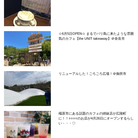
☆6月5日OPEN☆ まるでバリ島に来たような雰囲
気のカフェ【the UNIT takeaway】＠奈良市
リニューアルした！ごろごろ広場！＠御所市
橿原市にある話題のカフェの姉妹店が広陵町
に！！○○○○のお店が4月26日にオープンするらし
い・・・♡