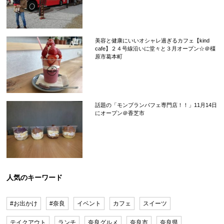
美容と健康にいいオシャレ過ぎるカフェ【kind
cafe】２４号線沿いに堂々と３月オープン☆＠橿
原市葛本町
話題の「モンブランパフェ専門店！！」11月14日
にオープン＠香芝市
人気のキーワード
#お出かけ
#奈良
イベント
カフェ
スイーツ
テイクアウト
ランチ
奈良グルメ
奈良市
奈良県