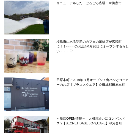
リニューアルした！ごろごろ広場！＠御所市
橿原市にある話題のカフェの姉妹店が広陵町
に！！○○○○のお店が4月26日にオープンするらし
い・・・♡
田原本町に2019年３月オープン！食パンとコーヒ
ーのお店【プラススクエア】＠磯城郡田原本町
～新店OPEN情報～ 大和川沿いにロンドンバ
ス!?【SECRET BASE JO-9,CAFE】＠河合町