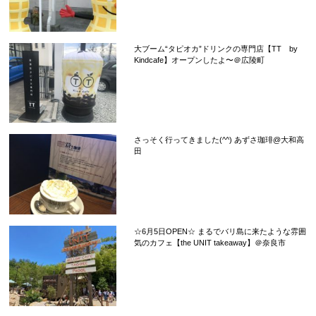
大ブーム“タピオカ”ドリンクの専門店【TT by
Kindcafe】オープンしたよ〜＠広陵町
さっそく行ってきました(^^) あずさ珈琲@大和高
田
☆6月5日OPEN☆ まるでバリ島に来たような雰囲
気のカフェ【the UNIT takeaway】＠奈良市