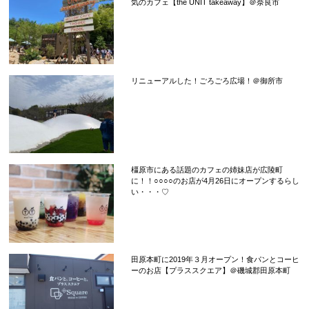
気のカフェ【the UNIT takeaway】＠奈良市
リニューアルした！ごろごろ広場！＠御所市
橿原市にある話題のカフェの姉妹店が広陵町
に！！○○○○のお店が4月26日にオープンするらし
い・・・♡
田原本町に2019年３月オープン！食パンとコーヒ
ーのお店【プラススクエア】＠磯城郡田原本町