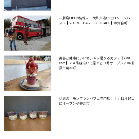
～新店OPEN情報～ 大和川沿いにロンドンバ
ス!?【SECRET BASE JO-9,CAFE】＠河合町
美容と健康にいいオシャレ過ぎるカフェ【kind
cafe】２４号線沿いに堂々と３月オープン☆＠橿
原市葛本町
話題の「モンブランパフェ専門店！！」11月14日
にオープン＠香芝市