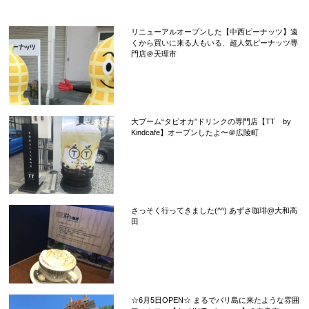
リニューアルオープンした【中西ピーナッツ】遠
くから買いに来る人もいる、超人気ピーナッツ専
門店＠天理市
大ブーム“タピオカ”ドリンクの専門店【TT by
Kindcafe】オープンしたよ〜＠広陵町
さっそく行ってきました(^^) あずさ珈琲@大和高
田
☆6月5日OPEN☆ まるでバリ島に来たような雰囲