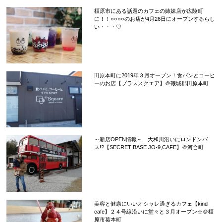
橿原市にある話題のカフェの姉妹店が広陵町
に！！○○○○のお店が4月26日にオープンするらし
い・・・♡
田原本町に2019年３月オープン！食パンとコーヒ
ーのお店【プラススクエア】＠磯城郡田原本町
～新店OPEN情報～ 大和川沿いにロンドンバ
ス!?【SECRET BASE JO-9,CAFE】＠河合町
美容と健康にいいオシャレ過ぎるカフェ【kind
cafe】２４号線沿いに堂々と３月オープン☆＠橿
原市葛本町