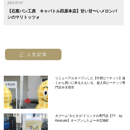
2021.07.07
【石窯パン工房 キャパトル田原本店】甘い甘〜いメロンパ
ンのマリトッツォ
リニューアルオープンした【中西ピーナッツ】遠
くから買いに来る人もいる、超人気ピーナッツ専
門店＠天理市
大ブーム“タピオカ”ドリンクの専門店【TT by
Kindcafe】オープンしたよ〜＠広陵町