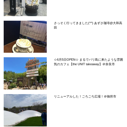
さっそく行ってきました(^^) あずさ珈琲@大和高
田
☆6月5日OPEN☆ まるでバリ島に来たような雰囲
気のカフェ【the UNIT takeaway】＠奈良市
リニューアルした！ごろごろ広場！＠御所市