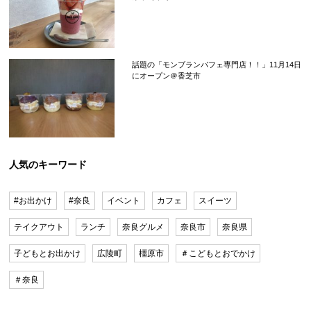
話題の「モンブランパフェ専門店！！」11月14日
にオープン＠香芝市
人気のキーワード
#お出かけ
#奈良
イベント
カフェ
スイーツ
テイクアウト
ランチ
奈良グルメ
奈良市
奈良県
子どもとお出かけ
広陵町
橿原市
＃こどもとおでかけ
＃奈良