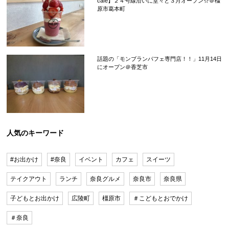
cafe】２４号線沿いに堂々と３月オープン☆＠橿
原市葛本町
話題の「モンブランパフェ専門店！！」11月14日
にオープン＠香芝市
人気のキーワード
#お出かけ
#奈良
イベント
カフェ
スイーツ
テイクアウト
ランチ
奈良グルメ
奈良市
奈良県
子どもとお出かけ
広陵町
橿原市
＃こどもとおでかけ
＃奈良