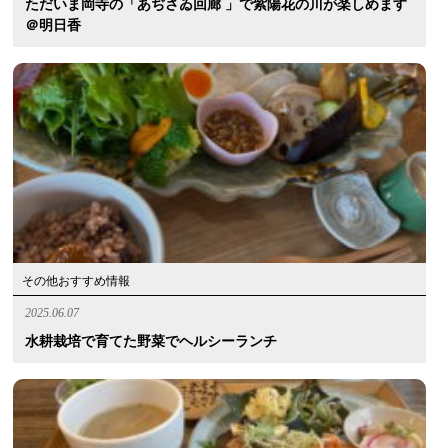
ただいま岡寺の「あぢさゐ回廊 」で紫陽花の川が楽しめます
＠明日香
その他おすすめ情報
2025.06.07
水耕栽培で育てた野菜でヘルシーランチ