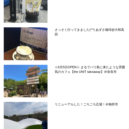
さっそく行ってきました(^^) あずさ珈琲@大和高
田
☆6月5日OPEN☆ まるでバリ島に来たような雰囲
気のカフェ【the UNIT takeaway】＠奈良市
リニューアルした！ごろごろ広場！＠御所市