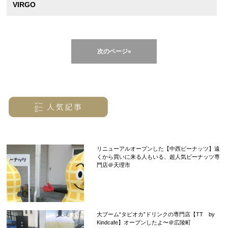
VIRGO
次のページ»
リニューアルオープンした【中西ピーナッツ】遠
くから買いに来る人もいる、超人気ピーナッツ専
門店＠天理市
大ブーム“タピオカ”ドリンクの専門店【TT by
Kindcafe】オープンしたよ〜＠広陵町