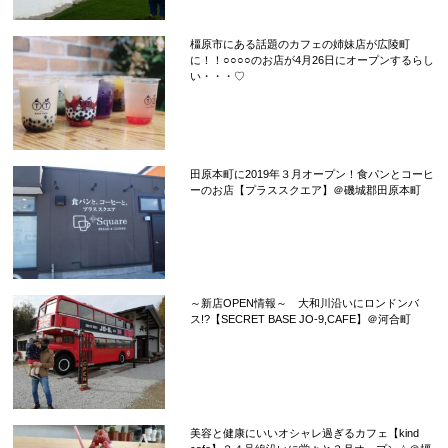
橿原市にある話題のカフェの姉妹店が広陵町
に！！○○○○のお店が4月26日にオープンするらし
い・・・♡
田原本町に2019年３月オープン！食パンとコーヒ
ーのお店【プラススクエア】＠磯城郡田原本町
～新店OPEN情報～ 大和川沿いにロンドンバ
ス!?【SECRET BASE JO-9,CAFE】＠河合町
美容と健康にいいオシャレ過ぎるカフェ【kind