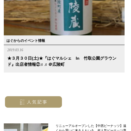
はぐからのイベント情報
2019.03.16
★３月３０日(土)★『はぐマルシェ In 竹取公園グラウン
ド』出店者情報②♬♬＠広陵町
リニューアルオープンした【中西ピーナッツ】遠
くから買いに来る人もいる、超人気ピーナッツ専