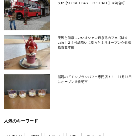
ス!?【SECRET BASE JO-9,CAFE】＠河合町
美容と健康にいいオシャレ過ぎるカフェ【kind
cafe】２４号線沿いに堂々と３月オープン☆＠橿
原市葛本町
話題の「モンブランパフェ専門店！！」11月14日
にオープン＠香芝市
人気のキーワード