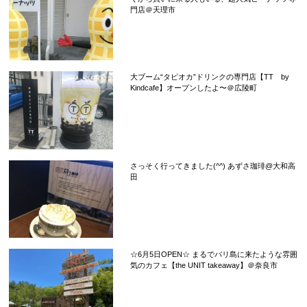
門店＠天理市
大ブーム“タピオカ”ドリンクの専門店【TT by
Kindcafe】オープンしたよ〜＠広陵町
さっそく行ってきました(^^) あずさ珈琲@大和高
田
☆6月5日OPEN☆ まるでバリ島に来たような雰囲
気のカフェ【the UNIT takeaway】＠奈良市