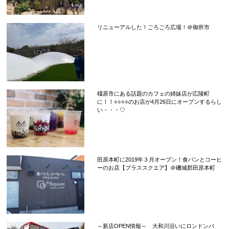
リニューアルした！ごろごろ広場！＠御所市
橿原市にある話題のカフェの姉妹店が広陵町
に！！○○○○のお店が4月26日にオープンするらし
い・・・♡
田原本町に2019年３月オープン！食パンとコーヒ
ーのお店【プラススクエア】＠磯城郡田原本町
～新店OPEN情報～ 大和川沿いにロンドンバ