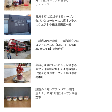
月26日にオープンするらし
い・・・♡
田原本町に2019年３月オープン！
食パンとコーヒーのお店【プラス
スクエア】＠磯城郡田原本町
～新店OPEN情報～ 大和川沿いに
ロンドンバス!?【SECRET BASE
JO-9,CAFE】＠河合町
美容と健康にいいオシャレ過ぎる
カフェ【kind cafe】２４号線沿い
に堂々と３月オープン☆＠橿原市
葛本町
話題の「モンブランパフェ専門
店！！」11月14日にオープン＠香
芝市