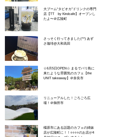
大ブーム“タピオカ”ドリンクの専門
店【TT by Kindcafe】オープンし
たよ〜＠広陵町
さっそく行ってきました(^^) あず
さ珈琲@大和高田
☆6月5日OPEN☆ まるでバリ島に
来たような雰囲気のカフェ【the
UNIT takeaway】＠奈良市
リニューアルした！ごろごろ広
場！＠御所市
橿原市にある話題のカフェの姉妹
店が広陵町に！！○○○○のお店が4