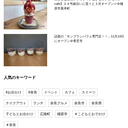
cafe】２４号線沿いに堂々と３月オープン☆＠橿
原市葛本町
話題の「モンブランパフェ専門店！！」11月14日
にオープン＠香芝市
人気のキーワード
#お出かけ
#奈良
イベント
カフェ
スイーツ
テイクアウト
ランチ
奈良グルメ
奈良市
奈良県
子どもとお出かけ
広陵町
橿原市
＃こどもとおでかけ
＃奈良