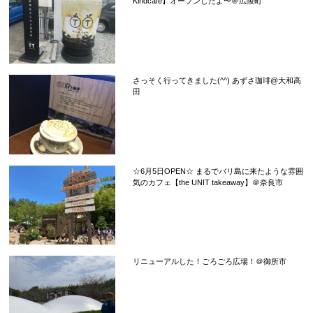
Kindcafe】オープンしたよ〜＠広陵町
さっそく行ってきました(^^) あずさ珈琲@大和高
田
☆6月5日OPEN☆ まるでバリ島に来たような雰囲
気のカフェ【the UNIT takeaway】＠奈良市
リニューアルした！ごろごろ広場！＠御所市