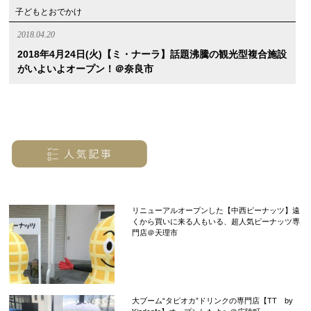
子どもとおでかけ
2018.04.20
2018年4月24日(火)【ミ・ナーラ】話題沸騰の観光型複合施設
がいよいよオープン！＠奈良市
リニューアルオープンした【中西ピーナッツ】遠
くから買いに来る人もいる、超人気ピーナッツ専
門店＠天理市
大ブーム“タピオカ”ドリンクの専門店【TT by