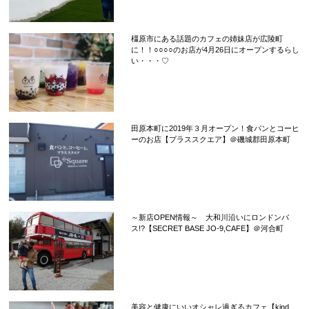
橿原市にある話題のカフェの姉妹店が広陵町
に！！○○○○のお店が4月26日にオープンするらし
い・・・♡
田原本町に2019年３月オープン！食パンとコーヒ
ーのお店【プラススクエア】＠磯城郡田原本町
～新店OPEN情報～ 大和川沿いにロンドンバ
ス!?【SECRET BASE JO-9,CAFE】＠河合町
美容と健康にいいオシャレ過ぎるカフェ【kind