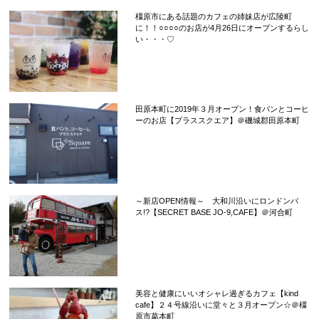
橿原市にある話題のカフェの姉妹店が広陵町
に！！○○○○のお店が4月26日にオープンするらし
い・・・♡
田原本町に2019年３月オープン！食パンとコーヒ
ーのお店【プラススクエア】＠磯城郡田原本町
～新店OPEN情報～ 大和川沿いにロンドンバ
ス!?【SECRET BASE JO-9,CAFE】＠河合町
美容と健康にいいオシャレ過ぎるカフェ【kind
cafe】２４号線沿いに堂々と３月オープン☆＠橿
原市葛本町