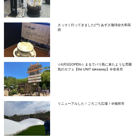
さっそく行ってきました(^^) あずさ珈琲@大和高
田
☆6月5日OPEN☆ まるでバリ島に来たような雰囲
気のカフェ【the UNIT takeaway】＠奈良市
リニューアルした！ごろごろ広場！＠御所市