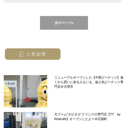
次のページ»
リニューアルオープンした【中西ピーナッツ】遠
くから買いに来る人もいる、超人気ピーナッツ専
門店＠天理市
大ブーム“タピオカ”ドリンクの専門店【TT by
Kindcafe】オープンしたよ〜＠広陵町