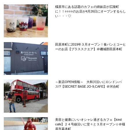
橿原市にある話題のカフェの姉妹店が広陵町
に！！○○○○のお店が4月26日にオープンするらし
い・・・♡
田原本町に2019年３月オープン！食パンとコーヒ
ーのお店【プラススクエア】＠磯城郡田原本町
～新店OPEN情報～ 大和川沿いにロンドンバ
ス!?【SECRET BASE JO-9,CAFE】＠河合町
美容と健康にいいオシャレ過ぎるカフェ【kind
cafe】２４号線沿いに堂々と３月オープン☆＠橿
原市葛本町