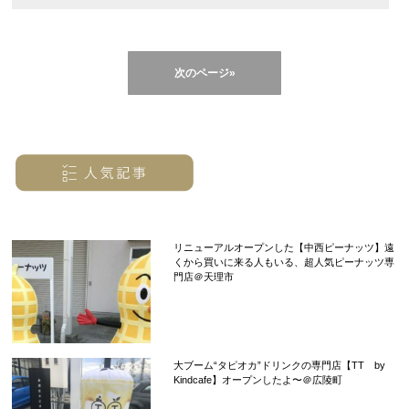
次のページ»
リニューアルオープンした【中西ピーナッツ】遠
くから買いに来る人もいる、超人気ピーナッツ専
門店＠天理市
大ブーム“タピオカ”ドリンクの専門店【TT by
Kindcafe】オープンしたよ〜＠広陵町