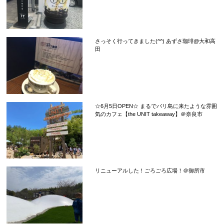
さっそく行ってきました(^^) あずさ珈琲@大和高
田
☆6月5日OPEN☆ まるでバリ島に来たような雰囲
気のカフェ【the UNIT takeaway】＠奈良市
リニューアルした！ごろごろ広場！＠御所市