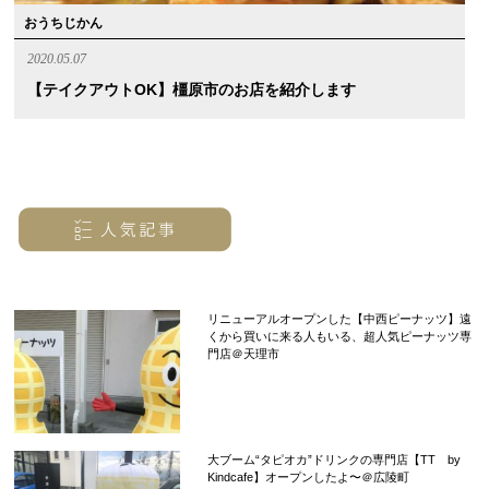
おうちじかん
2020.05.07
【テイクアウトOK】橿原市のお店を紹介します
リニューアルオープンした【中西ピーナッツ】遠
くから買いに来る人もいる、超人気ピーナッツ専
門店＠天理市
大ブーム“タピオカ”ドリンクの専門店【TT by
Kindcafe】オープンしたよ〜＠広陵町