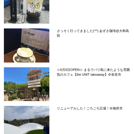
さっそく行ってきました(^^) あずさ珈琲@大和高
田
☆6月5日OPEN☆ まるでバリ島に来たような雰囲
気のカフェ【the UNIT takeaway】＠奈良市
リニューアルした！ごろごろ広場！＠御所市