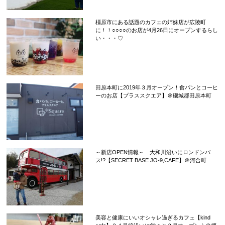
橿原市にある話題のカフェの姉妹店が広陵町
に！！○○○○のお店が4月26日にオープンするらし
い・・・♡
田原本町に2019年３月オープン！食パンとコーヒ
ーのお店【プラススクエア】＠磯城郡田原本町
～新店OPEN情報～ 大和川沿いにロンドンバ
ス!?【SECRET BASE JO-9,CAFE】＠河合町
美容と健康にいいオシャレ過ぎるカフェ【kind