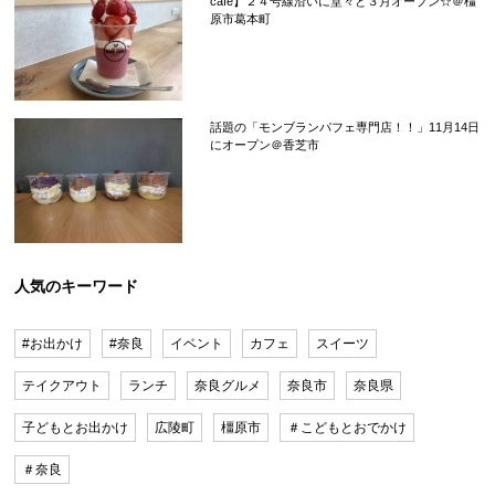
cafe】２４号線沿いに堂々と３月オープン☆＠橿
原市葛本町
話題の「モンブランパフェ専門店！！」11月14日
にオープン＠香芝市
人気のキーワード
#お出かけ
#奈良
イベント
カフェ
スイーツ
テイクアウト
ランチ
奈良グルメ
奈良市
奈良県
子どもとお出かけ
広陵町
橿原市
＃こどもとおでかけ
＃奈良