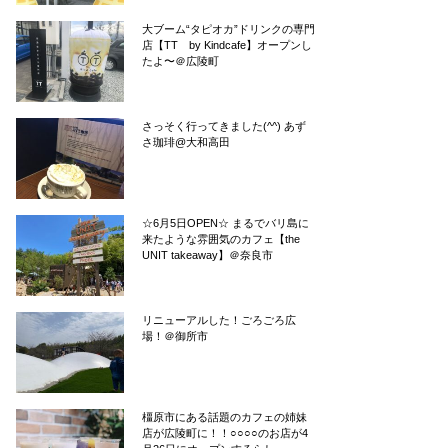
大ブーム“タピオカ”ドリンクの専門
店【TT by Kindcafe】オープンし
たよ〜＠広陵町
さっそく行ってきました(^^) あず
さ珈琲@大和高田
☆6月5日OPEN☆ まるでバリ島に
来たような雰囲気のカフェ【the
UNIT takeaway】＠奈良市
リニューアルした！ごろごろ広
場！＠御所市
橿原市にある話題のカフェの姉妹
店が広陵町に！！○○○○のお店が4