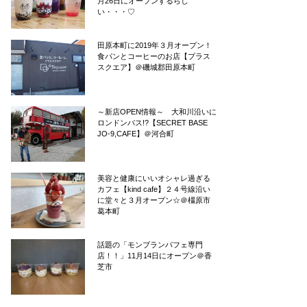
月26日にオープンするらし
い・・・♡
田原本町に2019年３月オープン！
食パンとコーヒーのお店【プラス
スクエア】＠磯城郡田原本町
～新店OPEN情報～ 大和川沿いに
ロンドンバス!?【SECRET BASE
JO-9,CAFE】＠河合町
美容と健康にいいオシャレ過ぎる
カフェ【kind cafe】２４号線沿い
に堂々と３月オープン☆＠橿原市
葛本町
話題の「モンブランパフェ専門
店！！」11月14日にオープン＠香
芝市