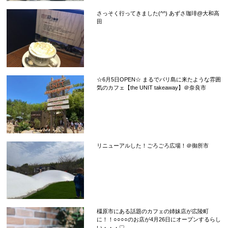
さっそく行ってきました(^^) あずさ珈琲@大和高
田
☆6月5日OPEN☆ まるでバリ島に来たような雰囲
気のカフェ【the UNIT takeaway】＠奈良市
リニューアルした！ごろごろ広場！＠御所市
橿原市にある話題のカフェの姉妹店が広陵町
に！！○○○○のお店が4月26日にオープンするらし
い・・・♡