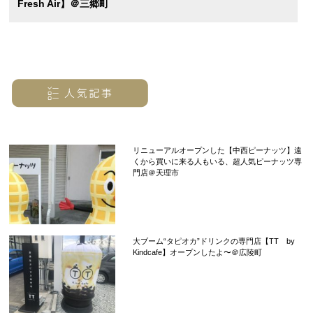
Fresh Air】＠三郷町
リニューアルオープンした【中西ピーナッツ】遠
くから買いに来る人もいる、超人気ピーナッツ専
門店＠天理市
大ブーム“タピオカ”ドリンクの専門店【TT by
Kindcafe】オープンしたよ〜＠広陵町