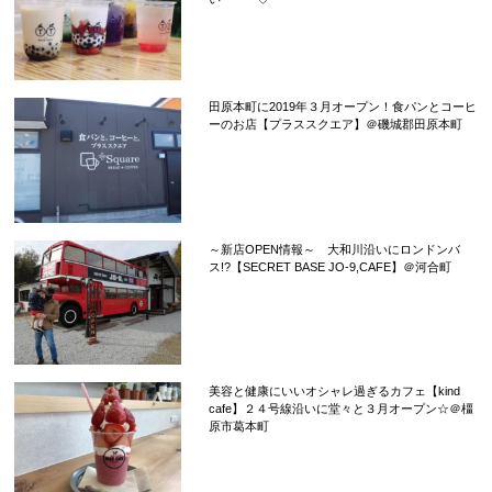
田原本町に2019年３月オープン！食パンとコーヒ
ーのお店【プラススクエア】＠磯城郡田原本町
～新店OPEN情報～ 大和川沿いにロンドンバ
ス!?【SECRET BASE JO-9,CAFE】＠河合町
美容と健康にいいオシャレ過ぎるカフェ【kind
cafe】２４号線沿いに堂々と３月オープン☆＠橿
原市葛本町