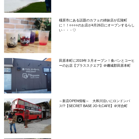
橿原市にある話題のカフェの姉妹店が広陵町
に！！○○○○のお店が4月26日にオープンするらし
い・・・♡
田原本町に2019年３月オープン！食パンとコーヒ
ーのお店【プラススクエア】＠磯城郡田原本町
～新店OPEN情報～ 大和川沿いにロンドンバ
ス!?【SECRET BASE JO-9,CAFE】＠河合町