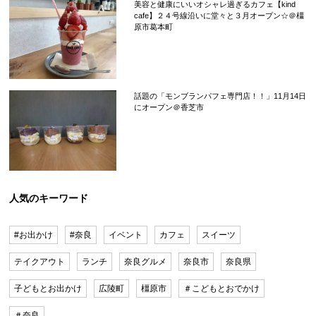
美容と健康にいいオシャレ過ぎるカフェ【kind
cafe】２４号線沿いに堂々と３月オープン☆＠橿
原市葛本町
話題の「モンブランパフェ専門店！！」11月14日
にオープン＠香芝市
人気のキーワード
#お出かけ
#奈良
イベント
カフェ
スイーツ
テイクアウト
ランチ
奈良グルメ
奈良市
奈良県
子どもとお出かけ
広陵町
橿原市
＃こどもとおでかけ
＃奈良