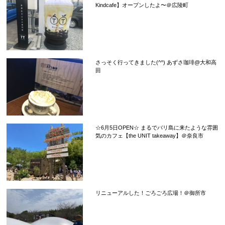
Kindcafe】オープンしたよ〜＠広陵町
さっそく行ってきました(^^) あずさ珈琲@大和高
田
☆6月5日OPEN☆ まるでバリ島に来たような雰囲
気のカフェ【the UNIT takeaway】＠奈良市
リニューアルした！ごろごろ広場！＠御所市