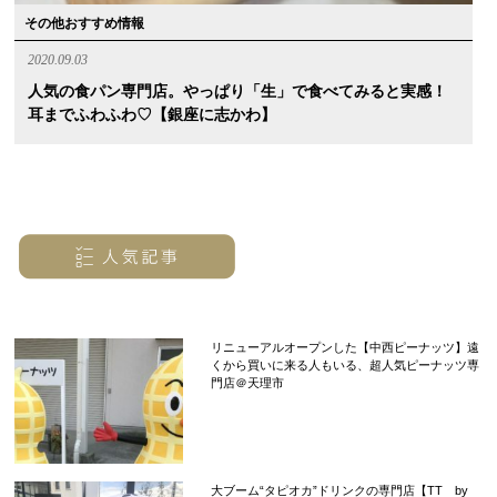
その他おすすめ情報
2020.09.03
人気の食パン専門店。やっぱり「生」で食べてみると実感！
耳までふわふわ♡【銀座に志かわ】
リニューアルオープンした【中西ピーナッツ】遠
くから買いに来る人もいる、超人気ピーナッツ専
門店＠天理市
大ブーム“タピオカ”ドリンクの専門店【TT by