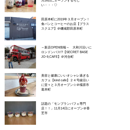
月26日にオープンするらし
い・・・♡
田原本町に2019年３月オープン！
食パンとコーヒーのお店【プラス
スクエア】＠磯城郡田原本町
～新店OPEN情報～ 大和川沿いに
ロンドンバス!?【SECRET BASE
JO-9,CAFE】＠河合町
美容と健康にいいオシャレ過ぎる
カフェ【kind cafe】２４号線沿い
に堂々と３月オープン☆＠橿原市
葛本町
話題の「モンブランパフェ専門
店！！」11月14日にオープン＠香
芝市