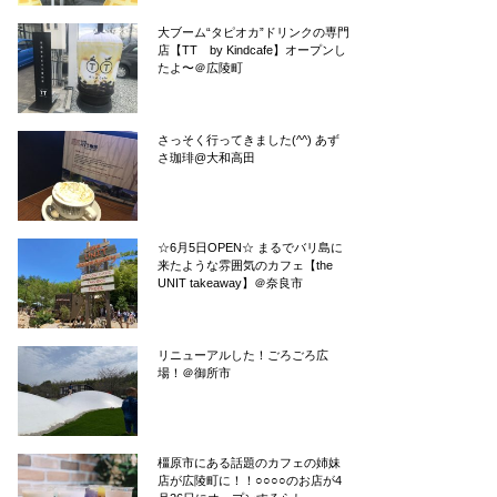
大ブーム“タピオカ”ドリンクの専門
店【TT by Kindcafe】オープンし
たよ〜＠広陵町
さっそく行ってきました(^^) あず
さ珈琲@大和高田
☆6月5日OPEN☆ まるでバリ島に
来たような雰囲気のカフェ【the
UNIT takeaway】＠奈良市
リニューアルした！ごろごろ広
場！＠御所市
橿原市にある話題のカフェの姉妹
店が広陵町に！！○○○○のお店が4