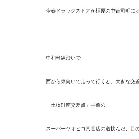
今春ドラッグストアが橿原の中曽司町に
中和幹線沿いで
西から東向いて走って行くと、大きな交
「土橋町南交差点」手前の
スーパーヤオヒコ真菅店の道挟んだ、目