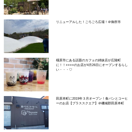
リニューアルした！ごろごろ広場！＠御所市
橿原市にある話題のカフェの姉妹店が広陵町
に！！○○○○のお店が4月26日にオープンするらし
い・・・♡
田原本町に2019年３月オープン！食パンとコーヒ
ーのお店【プラススクエア】＠磯城郡田原本町