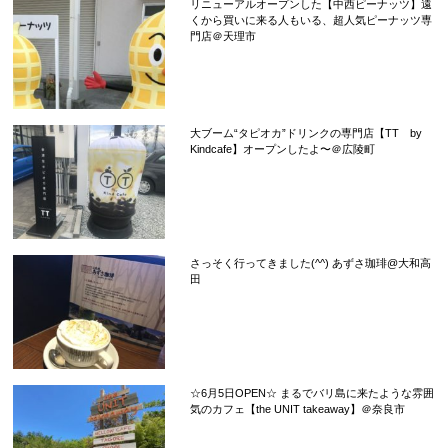
リニューアルオープンした【中西ピーナッツ】遠
くから買いに来る人もいる、超人気ピーナッツ専
門店＠天理市
大ブーム“タピオカ”ドリンクの専門店【TT by
Kindcafe】オープンしたよ〜＠広陵町
さっそく行ってきました(^^) あずさ珈琲@大和高
田
☆6月5日OPEN☆ まるでバリ島に来たような雰囲
気のカフェ【the UNIT takeaway】＠奈良市