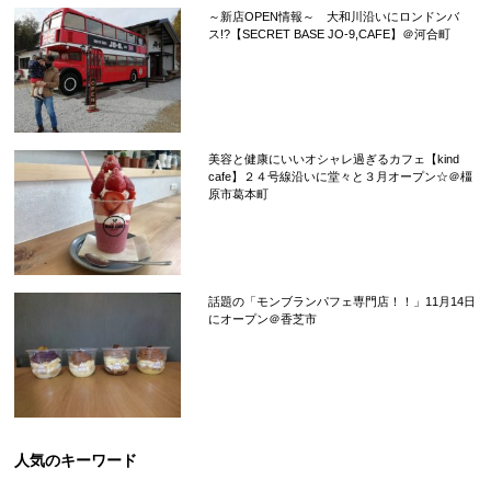
～新店OPEN情報～ 大和川沿いにロンドンバ
ス!?【SECRET BASE JO-9,CAFE】＠河合町
美容と健康にいいオシャレ過ぎるカフェ【kind
cafe】２４号線沿いに堂々と３月オープン☆＠橿
原市葛本町
話題の「モンブランパフェ専門店！！」11月14日
にオープン＠香芝市
人気のキーワード