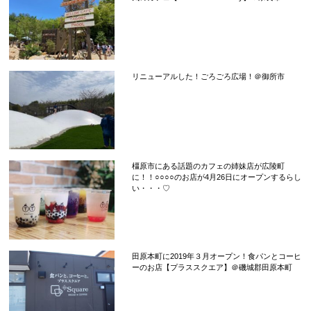
リニューアルした！ごろごろ広場！＠御所市
橿原市にある話題のカフェの姉妹店が広陵町
に！！○○○○のお店が4月26日にオープンするらし
い・・・♡
田原本町に2019年３月オープン！食パンとコーヒ
ーのお店【プラススクエア】＠磯城郡田原本町