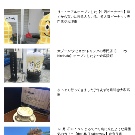
リニューアルオープンした【中西ピーナッツ】遠
くから買いに来る人もいる、超人気ピーナッツ専
門店＠天理市
大ブーム“タピオカ”ドリンクの専門店【TT by
Kindcafe】オープンしたよ〜＠広陵町
さっそく行ってきました(^^) あずさ珈琲@大和高
田
☆6月5日OPEN☆ まるでバリ島に来たような雰囲
気のカフェ【the UNIT takeaway】＠奈良市