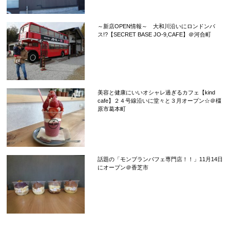
～新店OPEN情報～ 大和川沿いにロンドンバ
ス!?【SECRET BASE JO-9,CAFE】＠河合町
美容と健康にいいオシャレ過ぎるカフェ【kind
cafe】２４号線沿いに堂々と３月オープン☆＠橿
原市葛本町
話題の「モンブランパフェ専門店！！」11月14日
にオープン＠香芝市