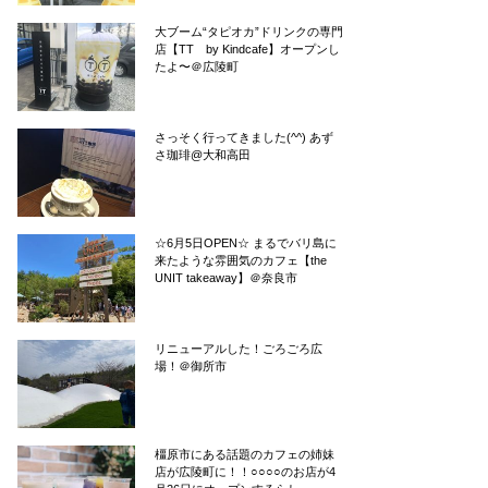
大ブーム“タピオカ”ドリンクの専門
店【TT by Kindcafe】オープンし
たよ〜＠広陵町
さっそく行ってきました(^^) あず
さ珈琲@大和高田
☆6月5日OPEN☆ まるでバリ島に
来たような雰囲気のカフェ【the
UNIT takeaway】＠奈良市
リニューアルした！ごろごろ広
場！＠御所市
橿原市にある話題のカフェの姉妹
店が広陵町に！！○○○○のお店が4