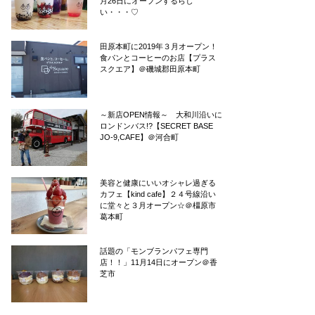
月26日にオープンするらし
い・・・♡
田原本町に2019年３月オープン！
食パンとコーヒーのお店【プラス
スクエア】＠磯城郡田原本町
～新店OPEN情報～ 大和川沿いに
ロンドンバス!?【SECRET BASE
JO-9,CAFE】＠河合町
美容と健康にいいオシャレ過ぎる
カフェ【kind cafe】２４号線沿い
に堂々と３月オープン☆＠橿原市
葛本町
話題の「モンブランパフェ専門
店！！」11月14日にオープン＠香
芝市