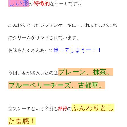
しい形
特徴的
が
な
ケーキです♡
ふんわりとしたシフォンケーキに、
これまたふわふわ
のクリームがサンドされています。
迷ってしまうー！！
お味もたくさんあって
プレーン、抹茶、
今回、私が購入したのは
ブルーベリーチーズ、
古都華。
ふんわりとし
空気ケーキという名前も
納得
の
た食感！