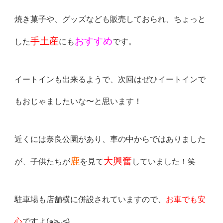
焼き菓子や、グッズなども販売しておられ、
ちょっと
手土産
おすすめ
した
にも
です。
イートインも出来るようで、
次回はぜひイートインで
もおじゃましたいな〜と思います！
近くには奈良公園があり、車の中からではありました
鹿
大興奮
が、
子供たちが
を見て
していました！笑
駐車場も店舗横に併設されていますので、
お車でも安
心
ですよ(
๑˃̵ᴗ˂̵)