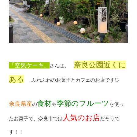
奈良公園近くに
「空気ケーキ」
さんは、
ある
ふわふわのお菓子とカフェのお店です♡
食材
季節のフルーツ
奈良県産
の
や
を使っ
人気のお店
たお菓子で、
奈良市では
だそうで
す！！