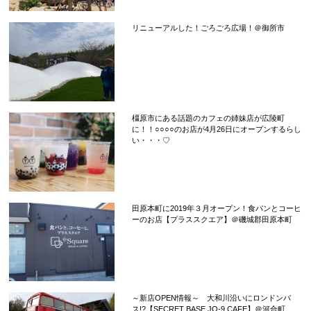
リニューアルした！ごろごろ広場！＠御所市
橿原市にある話題のカフェの姉妹店が広陵町
に！！○○○○のお店が4月26日にオープンするらし
い・・・♡
田原本町に2019年３月オープン！食パンとコーヒ
ーのお店【プラススクエア】＠磯城郡田原本町
～新店OPEN情報～ 大和川沿いにロンドンバ
ス!?【SECRET BASE JO-9,CAFE】＠河合町