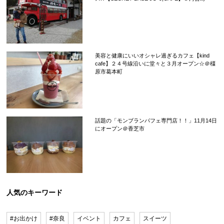
美容と健康にいいオシャレ過ぎるカフェ【kind
cafe】２４号線沿いに堂々と３月オープン☆＠橿
原市葛本町
話題の「モンブランパフェ専門店！！」11月14日
にオープン＠香芝市
人気のキーワード
#お出かけ
#奈良
イベント
カフェ
スイーツ