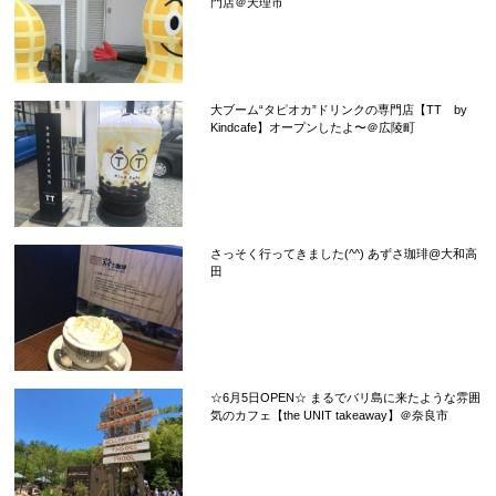
門店＠天理市
大ブーム“タピオカ”ドリンクの専門店【TT by
Kindcafe】オープンしたよ〜＠広陵町
さっそく行ってきました(^^) あずさ珈琲@大和高
田
☆6月5日OPEN☆ まるでバリ島に来たような雰囲
気のカフェ【the UNIT takeaway】＠奈良市