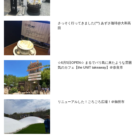
さっそく行ってきました(^^) あずさ珈琲@大和高
田
☆6月5日OPEN☆ まるでバリ島に来たような雰囲
気のカフェ【the UNIT takeaway】＠奈良市
リニューアルした！ごろごろ広場！＠御所市