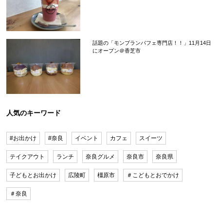
話題の「モンブランパフェ専門店！！」11月14日
にオープン＠香芝市
人気のキーワード
#お出かけ
#奈良
イベント
カフェ
スイーツ
テイクアウト
ランチ
奈良グルメ
奈良市
奈良県
子どもとお出かけ
広陵町
橿原市
＃こどもとおでかけ
＃奈良