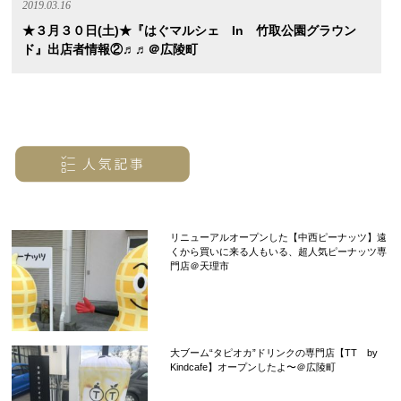
2019.03.16
★３月３０日(土)★『はぐマルシェ In 竹取公園グラウン
ド』出店者情報②♬♬＠広陵町
リニューアルオープンした【中西ピーナッツ】遠
くから買いに来る人もいる、超人気ピーナッツ専
門店＠天理市
大ブーム“タピオカ”ドリンクの専門店【TT by
Kindcafe】オープンしたよ〜＠広陵町