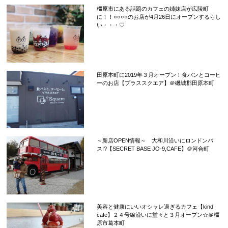
橿原市にある話題のカフェの姉妹店が広陵町
に！！○○○○のお店が4月26日にオープンするらし
い・・・♡
田原本町に2019年３月オープン！食パンとコーヒ
ーのお店【プラススクエア】＠磯城郡田原本町
～新店OPEN情報～ 大和川沿いにロンドンバ
ス!?【SECRET BASE JO-9,CAFE】＠河合町
美容と健康にいいオシャレ過ぎるカフェ【kind
cafe】２４号線沿いに堂々と３月オープン☆＠橿
原市葛本町