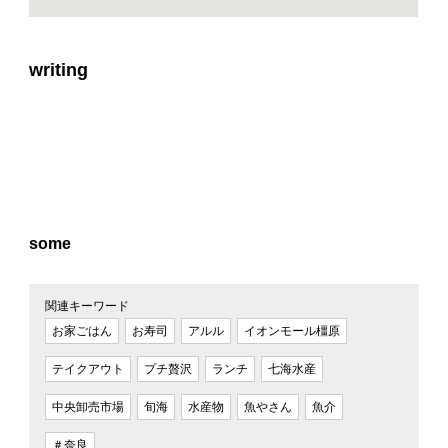
writing
some
関連キーワード
お家ごはん
お寿司
アルル
イオンモール橿原
テイクアウト
プチ贅沢
ランチ
七海水産
中央卸売市場
旬海
水産物
魚やさん
魚介
＃奈良