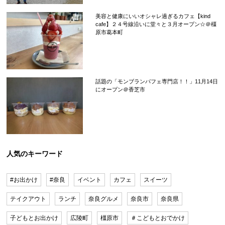
美容と健康にいいオシャレ過ぎるカフェ【kind
cafe】２４号線沿いに堂々と３月オープン☆＠橿
原市葛本町
話題の「モンブランパフェ専門店！！」11月14日
にオープン＠香芝市
人気のキーワード
#お出かけ
#奈良
イベント
カフェ
スイーツ
テイクアウト
ランチ
奈良グルメ
奈良市
奈良県
子どもとお出かけ
広陵町
橿原市
＃こどもとおでかけ