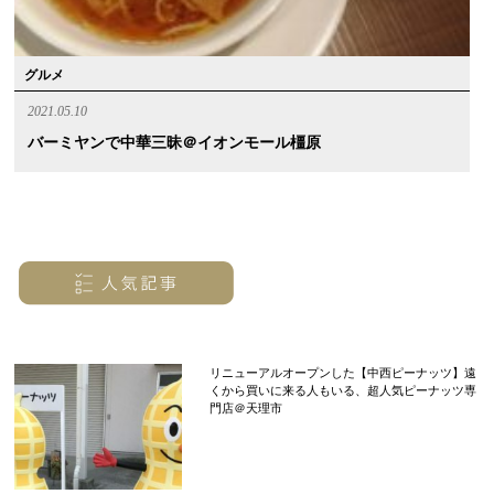
グルメ
2021.05.10
バーミヤンで中華三昧＠イオンモール橿原
リニューアルオープンした【中西ピーナッツ】遠
くから買いに来る人もいる、超人気ピーナッツ専
門店＠天理市