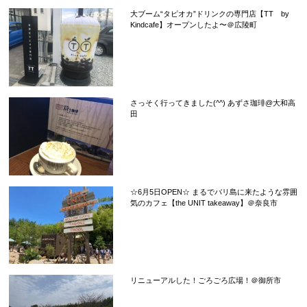
大ブーム“タピオカ”ドリンクの専門店【TT by
Kindcafe】オープンしたよ〜＠広陵町
さっそく行ってきました(^^) あずさ珈琲@大和高
田
☆6月5日OPEN☆ まるでバリ島に来たような雰囲
気のカフェ【the UNIT takeaway】＠奈良市
リニューアルした！ごろごろ広場！＠御所市