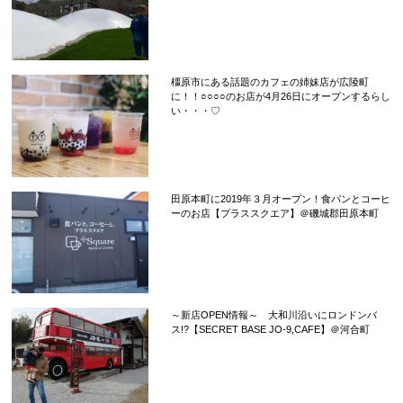
橿原市にある話題のカフェの姉妹店が広陵町
に！！○○○○のお店が4月26日にオープンするらし
い・・・♡
田原本町に2019年３月オープン！食パンとコーヒ
ーのお店【プラススクエア】＠磯城郡田原本町
～新店OPEN情報～ 大和川沿いにロンドンバ
ス!?【SECRET BASE JO-9,CAFE】＠河合町