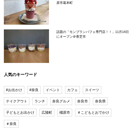
原市葛本町
話題の「モンブランパフェ専門店！！」11月14日
にオープン＠香芝市
人気のキーワード
#お出かけ
#奈良
イベント
カフェ
スイーツ
テイクアウト
ランチ
奈良グルメ
奈良市
奈良県
子どもとお出かけ
広陵町
橿原市
＃こどもとおでかけ
＃奈良