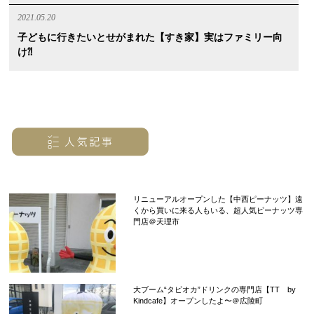
2021.05.20
子どもに行きたいとせがまれた【すき家】実はファミリー向
け⁈
リニューアルオープンした【中西ピーナッツ】遠
くから買いに来る人もいる、超人気ピーナッツ専
門店＠天理市
大ブーム“タピオカ”ドリンクの専門店【TT by
Kindcafe】オープンしたよ〜＠広陵町