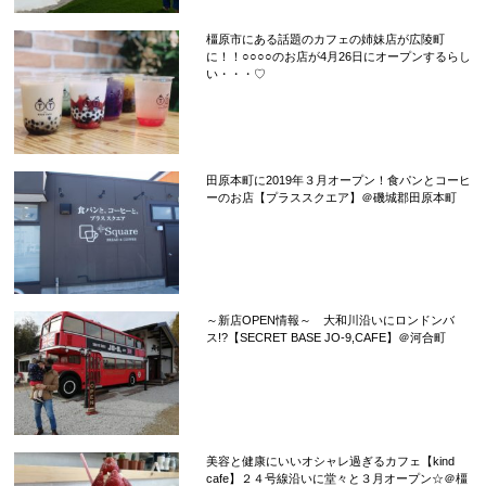
橿原市にある話題のカフェの姉妹店が広陵町
に！！○○○○のお店が4月26日にオープンするらし
い・・・♡
田原本町に2019年３月オープン！食パンとコーヒ
ーのお店【プラススクエア】＠磯城郡田原本町
～新店OPEN情報～ 大和川沿いにロンドンバ
ス!?【SECRET BASE JO-9,CAFE】＠河合町
美容と健康にいいオシャレ過ぎるカフェ【kind
cafe】２４号線沿いに堂々と３月オープン☆＠橿