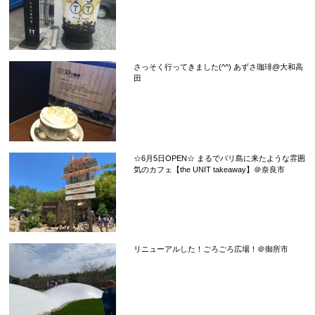
さっそく行ってきました(^^) あずさ珈琲@大和高
田
☆6月5日OPEN☆ まるでバリ島に来たような雰囲
気のカフェ【the UNIT takeaway】＠奈良市
リニューアルした！ごろごろ広場！＠御所市