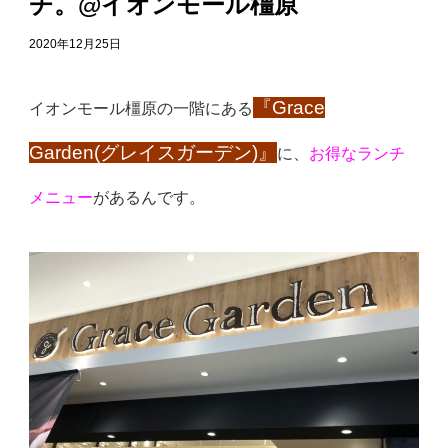
チ。@イオンモール橿原
2020年12月25日
『Grace
イオンモール橿原の一階にある
Garden(グレイスガーデン)』
に、
お得なランチ
メニュー
が
あるんです。