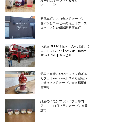
月26日にオープンするらし
い・・・♡
田原本町に2019年３月オープン！
食パンとコーヒーのお店【プラス
スクエア】＠磯城郡田原本町
～新店OPEN情報～ 大和川沿いに
ロンドンバス!?【SECRET BASE
JO-9,CAFE】＠河合町
美容と健康にいいオシャレ過ぎる
カフェ【kind cafe】２４号線沿い
に堂々と３月オープン☆＠橿原市
葛本町
話題の「モンブランパフェ専門
店！！」11月14日にオープン＠香
芝市