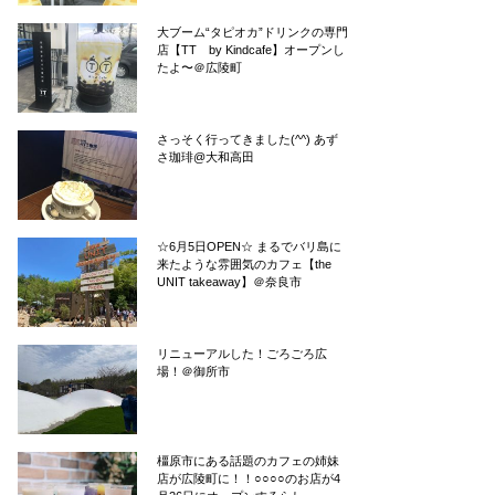
大ブーム“タピオカ”ドリンクの専門
店【TT by Kindcafe】オープンし
たよ〜＠広陵町
さっそく行ってきました(^^) あず
さ珈琲@大和高田
☆6月5日OPEN☆ まるでバリ島に
来たような雰囲気のカフェ【the
UNIT takeaway】＠奈良市
リニューアルした！ごろごろ広
場！＠御所市
橿原市にある話題のカフェの姉妹
店が広陵町に！！○○○○のお店が4