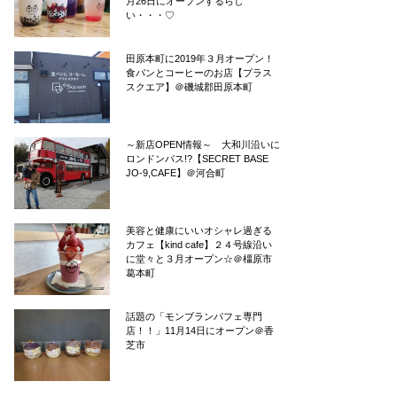
月26日にオープンするらし
い・・・♡
田原本町に2019年３月オープン！
食パンとコーヒーのお店【プラス
スクエア】＠磯城郡田原本町
～新店OPEN情報～ 大和川沿いに
ロンドンバス!?【SECRET BASE
JO-9,CAFE】＠河合町
美容と健康にいいオシャレ過ぎる
カフェ【kind cafe】２４号線沿い
に堂々と３月オープン☆＠橿原市
葛本町
話題の「モンブランパフェ専門
店！！」11月14日にオープン＠香
芝市