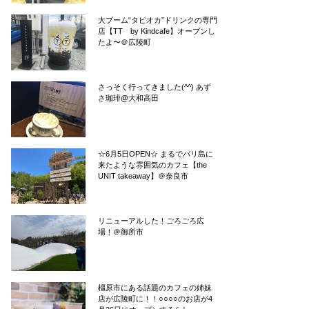
大ブーム“タピオカ”ドリンクの専門
店【TT by Kindcafe】オープンし
たよ〜＠広陵町
さっそく行ってきました(^^) あず
さ珈琲@大和高田
☆6月5日OPEN☆ まるでバリ島に
来たような雰囲気のカフェ【the
UNIT takeaway】＠奈良市
リニューアルした！ごろごろ広
場！＠御所市
橿原市にある話題のカフェの姉妹
店が広陵町に！！○○○○のお店が4