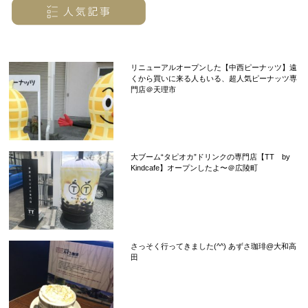
リニューアルオープンした【中西ピーナッツ】遠
くから買いに来る人もいる、超人気ピーナッツ専
門店＠天理市
大ブーム“タピオカ”ドリンクの専門店【TT by
Kindcafe】オープンしたよ〜＠広陵町
さっそく行ってきました(^^) あずさ珈琲@大和高
田