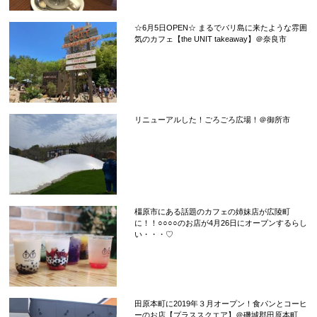
☆6月5日OPEN☆ まるでバリ島に来たような雰囲
気のカフェ【the UNIT takeaway】＠奈良市
リニューアルした！ごろごろ広場！＠御所市
橿原市にある話題のカフェの姉妹店が広陵町
に！！○○○○のお店が4月26日にオープンするらし
い・・・♡
田原本町に2019年３月オープン！食パンとコーヒ
ーのお店【プラススクエア】＠磯城郡田原本町