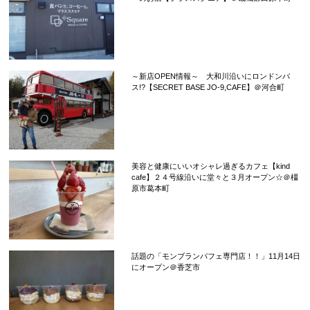
～新店OPEN情報～ 大和川沿いにロンドンバ
ス!?【SECRET BASE JO-9,CAFE】＠河合町
美容と健康にいいオシャレ過ぎるカフェ【kind
cafe】２４号線沿いに堂々と３月オープン☆＠橿
原市葛本町
話題の「モンブランパフェ専門店！！」11月14日
にオープン＠香芝市