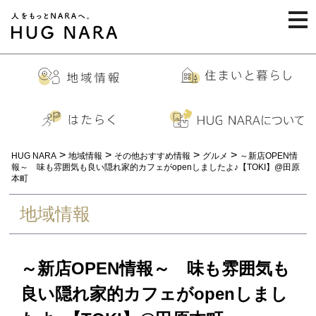
togg
navi
>
>
>
>
HUG NARA
地域情報
その他おすすめ情報
グルメ
～新店OPEN情
報～ 味も雰囲気も良い隠れ家的カフェがopenしましたよ♪【TOKI】@田原
本町
地域情報
～新店OPEN情報～ 味も雰囲気も
良い隠れ家的カフェがopenしまし