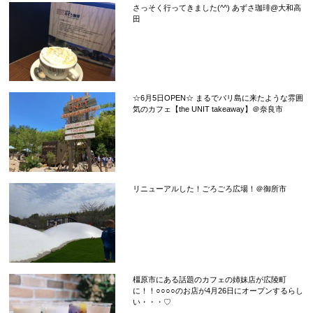
さっそく行ってきました(^^) あずさ珈琲@大和高
田
☆6月5日OPEN☆ まるでバリ島に来たような雰囲
気のカフェ【the UNIT takeaway】＠奈良市
リニューアルした！ごろごろ広場！＠御所市
橿原市にある話題のカフェの姉妹店が広陵町
に！！○○○○のお店が4月26日にオープンするらし
い・・・♡