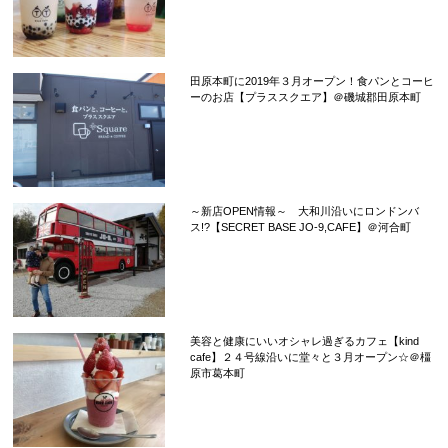
田原本町に2019年３月オープン！食パンとコーヒ
ーのお店【プラススクエア】＠磯城郡田原本町
～新店OPEN情報～ 大和川沿いにロンドンバ
ス!?【SECRET BASE JO-9,CAFE】＠河合町
美容と健康にいいオシャレ過ぎるカフェ【kind
cafe】２４号線沿いに堂々と３月オープン☆＠橿
原市葛本町