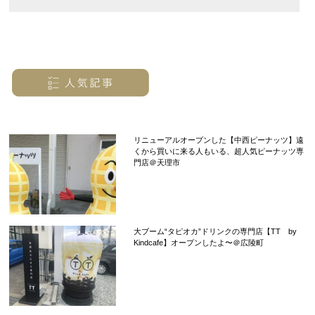
リニューアルオープンした【中西ピーナッツ】遠
くから買いに来る人もいる、超人気ピーナッツ専
門店＠天理市
大ブーム“タピオカ”ドリンクの専門店【TT by
Kindcafe】オープンしたよ〜＠広陵町