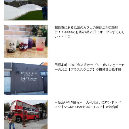
橿原市にある話題のカフェの姉妹店が広陵町
に！！○○○○のお店が4月26日にオープンするらし
い・・・♡
田原本町に2019年３月オープン！食パンとコーヒ
ーのお店【プラススクエア】＠磯城郡田原本町
～新店OPEN情報～ 大和川沿いにロンドンバ
ス!?【SECRET BASE JO-9,CAFE】＠河合町