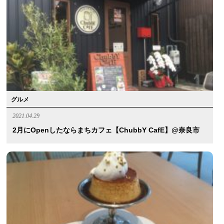
グルメ
2021.04.29
2月にopenしたならまちカフェ【ChubbY CafE】@奈良市