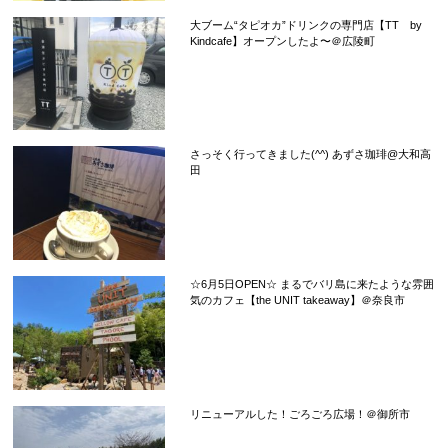
大ブーム“タピオカ”ドリンクの専門店【TT by
Kindcafe】オープンしたよ〜＠広陵町
さっそく行ってきました(^^) あずさ珈琲@大和高
田
☆6月5日OPEN☆ まるでバリ島に来たような雰囲
気のカフェ【the UNIT takeaway】＠奈良市
リニューアルした！ごろごろ広場！＠御所市