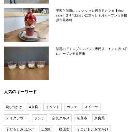
美容と健康にいいオシャレ過ぎるカフェ【kind
cafe】２４号線沿いに堂々と３月オープン☆＠橿
原市葛本町
話題の「モンブランパフェ専門店！！」11月14日
にオープン＠香芝市
人気のキーワード
#お出かけ
#奈良
イベント
カフェ
スイーツ
テイクアウト
ランチ
奈良グルメ
奈良市
奈良県
子どもとお出かけ
広陵町
橿原市
＃こどもとおでかけ