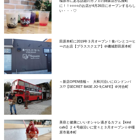
橿原市にある話題のカフェの姉妹店が広陵町
に！！○○○○のお店が4月26日にオープンするらし
い・・・♡
田原本町に2019年３月オープン！食パンとコーヒ
ーのお店【プラススクエア】＠磯城郡田原本町
～新店OPEN情報～ 大和川沿いにロンドンバ
ス!?【SECRET BASE JO-9,CAFE】＠河合町
美容と健康にいいオシャレ過ぎるカフェ【kind
cafe】２４号線沿いに堂々と３月オープン☆＠橿
原市葛本町