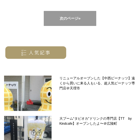
次のページ»
リニューアルオープンした【中西ピーナッツ】遠
くから買いに来る人もいる、超人気ピーナッツ専
門店＠天理市
大ブーム“タピオカ”ドリンクの専門店【TT by
Kindcafe】オープンしたよ〜＠広陵町