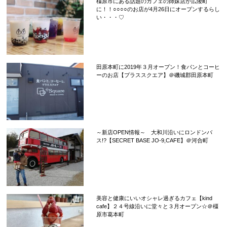
橿原市にある話題のカフェの姉妹店が広陵町
に！！○○○○のお店が4月26日にオープンするらし
い・・・♡
田原本町に2019年３月オープン！食パンとコーヒ
ーのお店【プラススクエア】＠磯城郡田原本町
～新店OPEN情報～ 大和川沿いにロンドンバ
ス!?【SECRET BASE JO-9,CAFE】＠河合町
美容と健康にいいオシャレ過ぎるカフェ【kind
cafe】２４号線沿いに堂々と３月オープン☆＠橿
原市葛本町