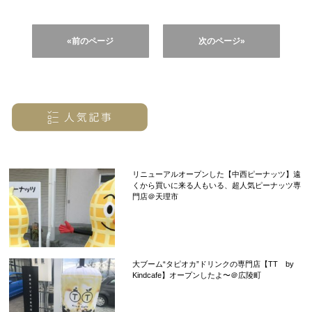
«前のページ
次のページ»
リニューアルオープンした【中西ピーナッツ】遠
くから買いに来る人もいる、超人気ピーナッツ専
門店＠天理市
大ブーム“タピオカ”ドリンクの専門店【TT by
Kindcafe】オープンしたよ〜＠広陵町