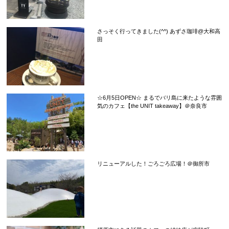
さっそく行ってきました(^^) あずさ珈琲@大和高
田
☆6月5日OPEN☆ まるでバリ島に来たような雰囲
気のカフェ【the UNIT takeaway】＠奈良市
リニューアルした！ごろごろ広場！＠御所市