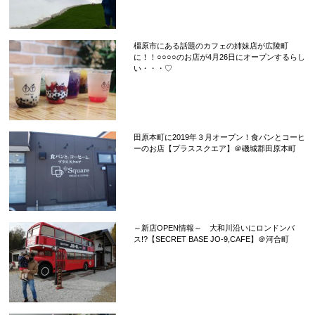
橿原市にある話題のカフェの姉妹店が広陵町
に！！○○○○のお店が4月26日にオープンするらし
い・・・♡
田原本町に2019年３月オープン！食パンとコーヒ
ーのお店【プラススクエア】＠磯城郡田原本町
～新店OPEN情報～ 大和川沿いにロンドンバ
ス!?【SECRET BASE JO-9,CAFE】＠河合町