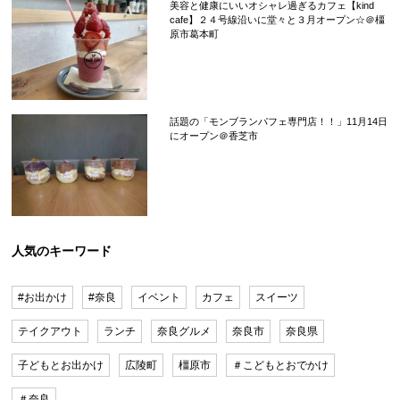
美容と健康にいいオシャレ過ぎるカフェ【kind
cafe】２４号線沿いに堂々と３月オープン☆＠橿
原市葛本町
話題の「モンブランパフェ専門店！！」11月14日
にオープン＠香芝市
人気のキーワード
#お出かけ
#奈良
イベント
カフェ
スイーツ
テイクアウト
ランチ
奈良グルメ
奈良市
奈良県
子どもとお出かけ
広陵町
橿原市
＃こどもとおでかけ
＃奈良