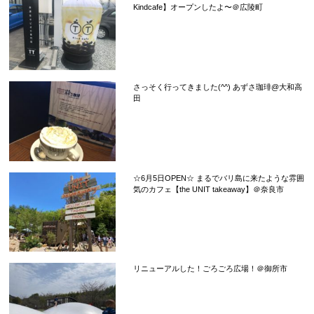
Kindcafe】オープンしたよ〜＠広陵町
さっそく行ってきました(^^) あずさ珈琲@大和高
田
☆6月5日OPEN☆ まるでバリ島に来たような雰囲
気のカフェ【the UNIT takeaway】＠奈良市
リニューアルした！ごろごろ広場！＠御所市