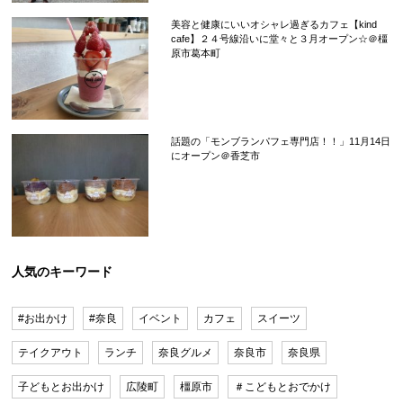
美容と健康にいいオシャレ過ぎるカフェ【kind
cafe】２４号線沿いに堂々と３月オープン☆＠橿
原市葛本町
話題の「モンブランパフェ専門店！！」11月14日
にオープン＠香芝市
人気のキーワード
#お出かけ
#奈良
イベント
カフェ
スイーツ
テイクアウト
ランチ
奈良グルメ
奈良市
奈良県
子どもとお出かけ
広陵町
橿原市
＃こどもとおでかけ