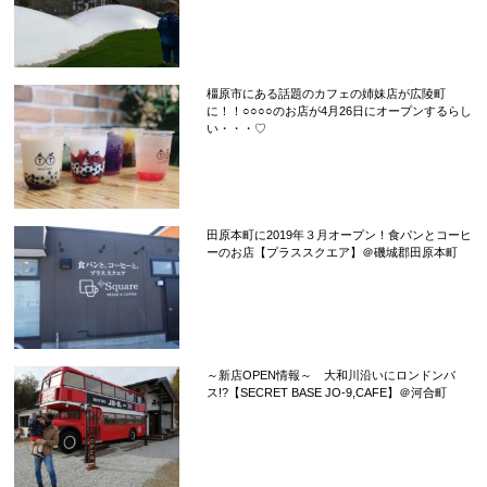
橿原市にある話題のカフェの姉妹店が広陵町
に！！○○○○のお店が4月26日にオープンするらし
い・・・♡
田原本町に2019年３月オープン！食パンとコーヒ
ーのお店【プラススクエア】＠磯城郡田原本町
～新店OPEN情報～ 大和川沿いにロンドンバ
ス!?【SECRET BASE JO-9,CAFE】＠河合町