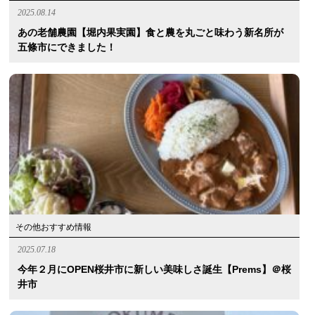
2025.08.14
あの老舗農園【堀内果実園】食と農を丸ごと味わう新名所が
五條市にできました！
その他おすすめ情報
2025.07.18
今年２月にOPEN桜井市に新しい美味しさ誕生【Prems】＠桜
井市