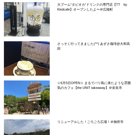
大ブーム“タピオカ”ドリンクの専門店【TT by
Kindcafe】オープンしたよ〜＠広陵町
さっそく行ってきました(^^) あずさ珈琲@大和高
田
☆6月5日OPEN☆ まるでバリ島に来たような雰囲
気のカフェ【the UNIT takeaway】＠奈良市
リニューアルした！ごろごろ広場！＠御所市