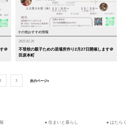
その他おすすめ情報
2025.02.20
ます＠
不登校の親子ための居場所作り2月27日開催します＠
田原本町
2
3
次のページ»
情報
● 住まいと暮らし
● はたらく