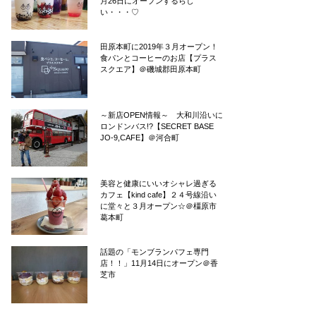
月26日にオープンするらし
い・・・♡
田原本町に2019年３月オープン！
食パンとコーヒーのお店【プラス
スクエア】＠磯城郡田原本町
～新店OPEN情報～ 大和川沿いに
ロンドンバス!?【SECRET BASE
JO-9,CAFE】＠河合町
美容と健康にいいオシャレ過ぎる
カフェ【kind cafe】２４号線沿い
に堂々と３月オープン☆＠橿原市
葛本町
話題の「モンブランパフェ専門
店！！」11月14日にオープン＠香
芝市