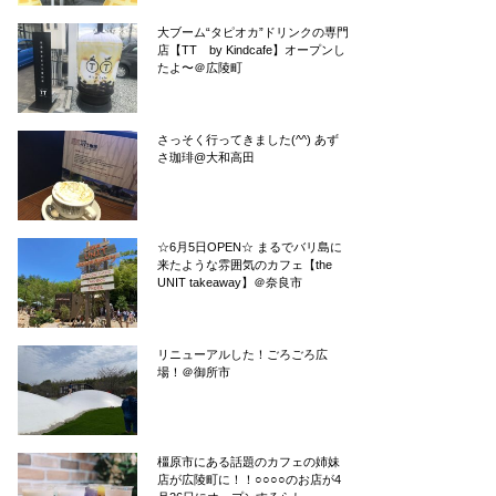
大ブーム“タピオカ”ドリンクの専門
店【TT by Kindcafe】オープンし
たよ〜＠広陵町
さっそく行ってきました(^^) あず
さ珈琲@大和高田
☆6月5日OPEN☆ まるでバリ島に
来たような雰囲気のカフェ【the
UNIT takeaway】＠奈良市
リニューアルした！ごろごろ広
場！＠御所市
橿原市にある話題のカフェの姉妹
店が広陵町に！！○○○○のお店が4