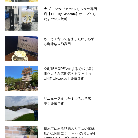
大ブーム“タピオカ”ドリンクの専門
店【TT by Kindcafe】オープンし
たよ〜＠広陵町
さっそく行ってきました(^^) あず
さ珈琲@大和高田
☆6月5日OPEN☆ まるでバリ島に
来たような雰囲気のカフェ【the
UNIT takeaway】＠奈良市
リニューアルした！ごろごろ広
場！＠御所市
橿原市にある話題のカフェの姉妹
店が広陵町に！！○○○○のお店が4