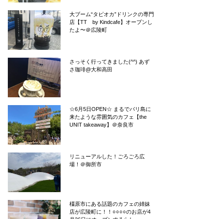
大ブーム“タピオカ”ドリンクの専門
店【TT by Kindcafe】オープンし
たよ〜＠広陵町
さっそく行ってきました(^^) あず
さ珈琲@大和高田
☆6月5日OPEN☆ まるでバリ島に
来たような雰囲気のカフェ【the
UNIT takeaway】＠奈良市
リニューアルした！ごろごろ広
場！＠御所市
橿原市にある話題のカフェの姉妹
店が広陵町に！！○○○○のお店が4