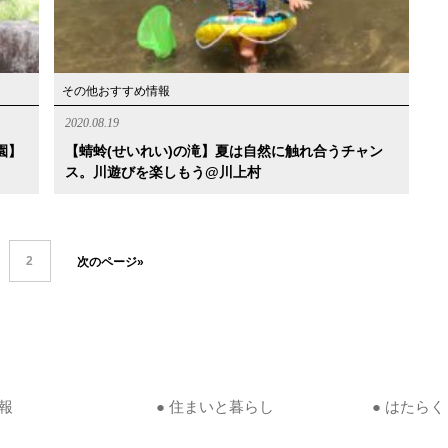
その他おすすめ情報
2020.08.19
園】
【蜻蛉(せいれい)の滝】夏は自然に触れ合うチャン
ス。川遊びを楽しもう@川上村
2
次のページ»
情報
● 住まいと暮らし
● はたらく