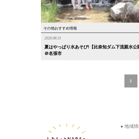
その他おすすめ情報
2020.08.31
夏はやっぱり水あそび!【比奈知ダム下流親水公
＠名張市
1
● 地域