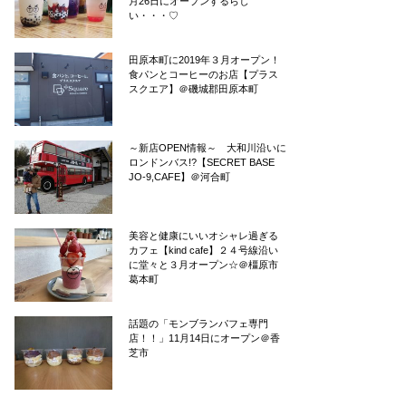
月26日にオープンするらし
い・・・♡
田原本町に2019年３月オープン！
食パンとコーヒーのお店【プラス
スクエア】＠磯城郡田原本町
～新店OPEN情報～ 大和川沿いに
ロンドンバス!?【SECRET BASE
JO-9,CAFE】＠河合町
美容と健康にいいオシャレ過ぎる
カフェ【kind cafe】２４号線沿い
に堂々と３月オープン☆＠橿原市
葛本町
話題の「モンブランパフェ専門
店！！」11月14日にオープン＠香
芝市