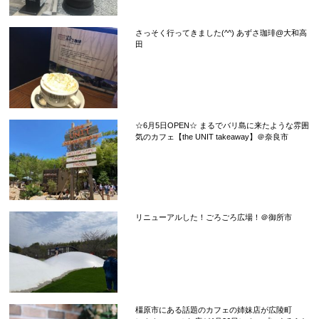
さっそく行ってきました(^^) あずさ珈琲@大和高
田
☆6月5日OPEN☆ まるでバリ島に来たような雰囲
気のカフェ【the UNIT takeaway】＠奈良市
リニューアルした！ごろごろ広場！＠御所市
橿原市にある話題のカフェの姉妹店が広陵町