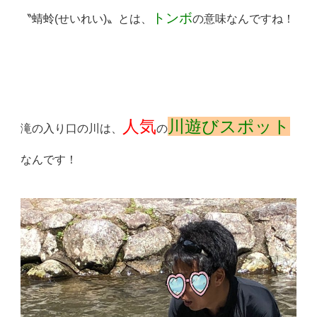
トンボ
〝蜻蛉(せいれい)〟とは、
の意味なんですね！
人気
川遊びスポット
滝の入り口の川は、
の
なんです！