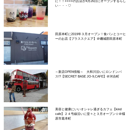
に！！○○○○のお店が4月26日にオープンするらし
い・・・♡
田原本町に2019年３月オープン！食パンとコーヒ
ーのお店【プラススクエア】＠磯城郡田原本町
～新店OPEN情報～ 大和川沿いにロンドンバ
ス!?【SECRET BASE JO-9,CAFE】＠河合町
美容と健康にいいオシャレ過ぎるカフェ【kind
cafe】２４号線沿いに堂々と３月オープン☆＠橿
原市葛本町