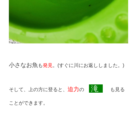
小さなお魚
も
発見
。(すぐに川にお返ししました。)
滝
迫力
そして、上の方に登ると、
の
も見る
ことができます。