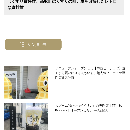
【くすり資料館】高取町はくすりの町。蔵を改装したレトロ
な資料館
リニューアルオープンした【中西ピーナッツ】遠
くから買いに来る人もいる、超人気ピーナッツ専
門店＠天理市
大ブーム“タピオカ”ドリンクの専門店【TT by
Kindcafe】オープンしたよ〜＠広陵町