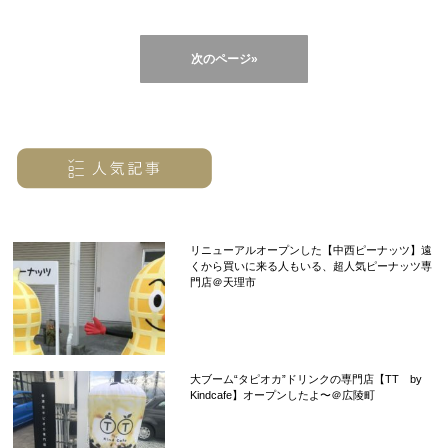
次のページ»
リニューアルオープンした【中西ピーナッツ】遠
くから買いに来る人もいる、超人気ピーナッツ専
門店＠天理市
大ブーム“タピオカ”ドリンクの専門店【TT by
Kindcafe】オープンしたよ〜＠広陵町