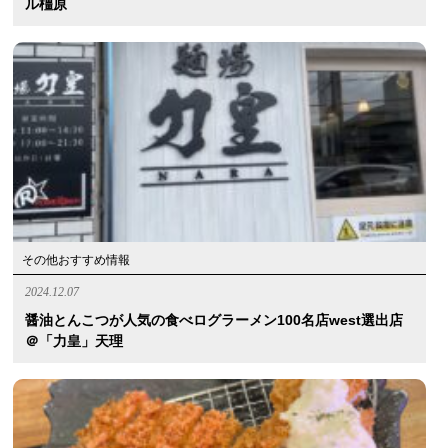
ル橿原
その他おすすめ情報
2024.12.07
醤油とんこつが人気の食べログラーメン100名店west選出店
＠「力皇」天理