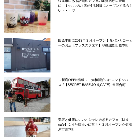
橿原市にある話題のカフェの姉妹店が広陵町
に！！○○○○のお店が4月26日にオープンするらし
い・・・♡
田原本町に2019年３月オープン！食パンとコーヒ
ーのお店【プラススクエア】＠磯城郡田原本町
～新店OPEN情報～ 大和川沿いにロンドンバ
ス!?【SECRET BASE JO-9,CAFE】＠河合町
美容と健康にいいオシャレ過ぎるカフェ【kind
cafe】２４号線沿いに堂々と３月オープン☆＠橿
原市葛本町