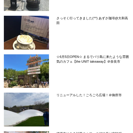
さっそく行ってきました(^^) あずさ珈琲@大和高
田
☆6月5日OPEN☆ まるでバリ島に来たような雰囲
気のカフェ【the UNIT takeaway】＠奈良市
リニューアルした！ごろごろ広場！＠御所市