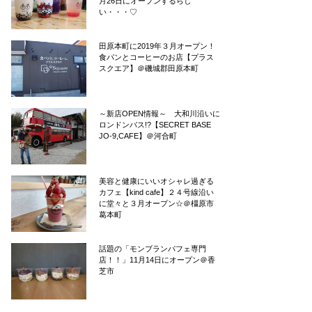
月26日にオープンするらし
い・・・♡
田原本町に2019年３月オープン！
食パンとコーヒーのお店【プラス
スクエア】＠磯城郡田原本町
～新店OPEN情報～ 大和川沿いに
ロンドンバス!?【SECRET BASE
JO-9,CAFE】＠河合町
美容と健康にいいオシャレ過ぎる
カフェ【kind cafe】２４号線沿い
に堂々と３月オープン☆＠橿原市
葛本町
話題の「モンブランパフェ専門
店！！」11月14日にオープン＠香
芝市