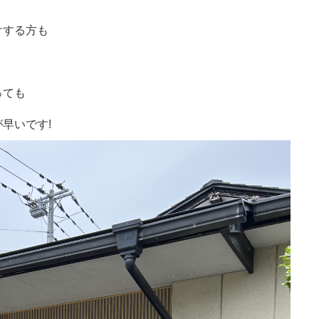
けする方も
っても
早いです!