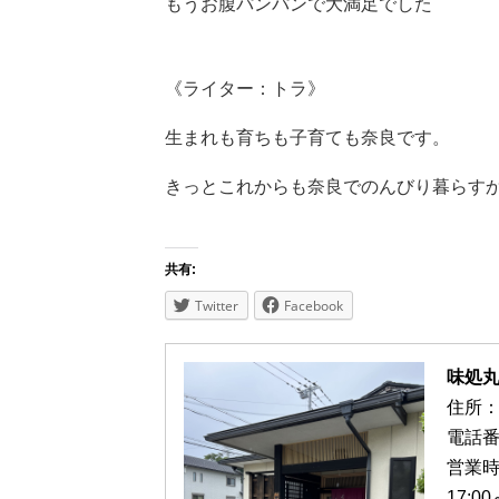
もうお腹パンパンで大満足でした
《ライター：トラ》
生まれも育ちも子育ても奈良です。
きっとこれからも奈良でのんびり暮らす
共有:
Twitter
Facebook
味処
住所：
電話番号
営業時
17:00