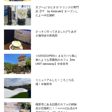
大ブーム“タピオカ”ドリンクの専門
店【TT by Kindcafe】オープンし
たよ〜＠広陵町
さっそく行ってきました(^^) あず
さ珈琲@大和高田
☆6月5日OPEN☆ まるでバリ島に
来たような雰囲気のカフェ【the
UNIT takeaway】＠奈良市
リニューアルした！ごろごろ広
場！＠御所市
橿原市にある話題のカフェの姉妹
店が広陵町に！！○○○○のお店が4