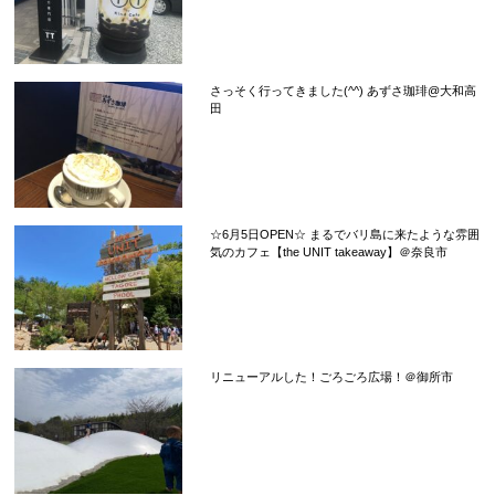
さっそく行ってきました(^^) あずさ珈琲@大和高
田
☆6月5日OPEN☆ まるでバリ島に来たような雰囲
気のカフェ【the UNIT takeaway】＠奈良市
リニューアルした！ごろごろ広場！＠御所市