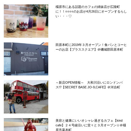
橿原市にある話題のカフェの姉妹店が広陵町
に！！○○○○のお店が4月26日にオープンするらし
い・・・♡
田原本町に2019年３月オープン！食パンとコーヒ
ーのお店【プラススクエア】＠磯城郡田原本町
～新店OPEN情報～ 大和川沿いにロンドンバ
ス!?【SECRET BASE JO-9,CAFE】＠河合町
美容と健康にいいオシャレ過ぎるカフェ【kind
cafe】２４号線沿いに堂々と３月オープン☆＠橿
原市葛本町