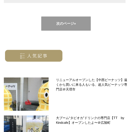
次のページ»
リニューアルオープンした【中西ピーナッツ】遠
くから買いに来る人もいる、超人気ピーナッツ専
門店＠天理市
大ブーム“タピオカ”ドリンクの専門店【TT by
Kindcafe】オープンしたよ〜＠広陵町