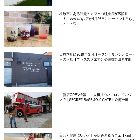
橿原市にある話題のカフェの姉妹店が広陵町
に！！○○○○のお店が4月26日にオープンするらし
い・・・♡
田原本町に2019年３月オープン！食パンとコーヒ
ーのお店【プラススクエア】＠磯城郡田原本町
～新店OPEN情報～ 大和川沿いにロンドンバ
ス!?【SECRET BASE JO-9,CAFE】＠河合町
美容と健康にいいオシャレ過ぎるカフェ【kind