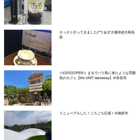
さっそく行ってきました(^^) あずさ珈琲@大和高
田
☆6月5日OPEN☆ まるでバリ島に来たような雰囲
気のカフェ【the UNIT takeaway】＠奈良市
リニューアルした！ごろごろ広場！＠御所市