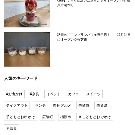
cafe】２４号線沿いに堂々と３月オープン☆＠橿
原市葛本町
話題の「モンブランパフェ専門店！！」11月14日
にオープン＠香芝市
人気のキーワード
#お出かけ
#奈良
イベント
カフェ
スイーツ
テイクアウト
ランチ
奈良グルメ
奈良市
奈良県
子どもとお出かけ
広陵町
橿原市
＃こどもとおでかけ
＃奈良