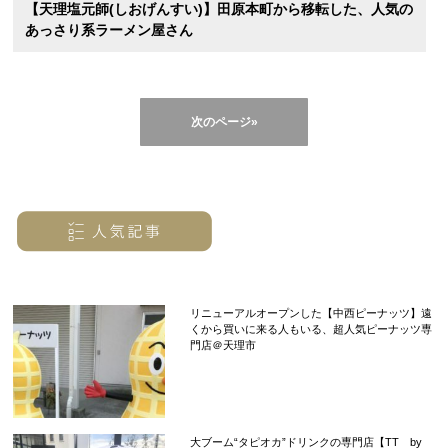
【天理塩元師(しおげんすい)】田原本町から移転した、人気の
あっさり系ラーメン屋さん
次のページ»
リニューアルオープンした【中西ピーナッツ】遠
くから買いに来る人もいる、超人気ピーナッツ専
門店＠天理市
大ブーム“タピオカ”ドリンクの専門店【TT by