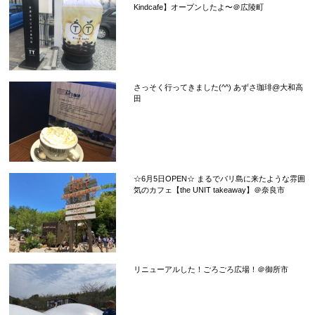
Kindcafe】オープンしたよ〜＠広陵町
さっそく行ってきました(^^) あずさ珈琲@大和高
田
☆6月5日OPEN☆ まるでバリ島に来たような雰囲
気のカフェ【the UNIT takeaway】＠奈良市
リニューアルした！ごろごろ広場！＠御所市