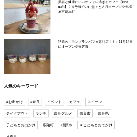
美容と健康にいいオシャレ過ぎるカフェ【kind
cafe】２４号線沿いに堂々と３月オープン☆＠橿
原市葛本町
話題の「モンブランパフェ専門店！！」11月14日
にオープン＠香芝市
人気のキーワード
#お出かけ
#奈良
イベント
カフェ
スイーツ
テイクアウト
ランチ
奈良グルメ
奈良市
奈良県
子どもとお出かけ
広陵町
橿原市
＃こどもとおでかけ
＃奈良