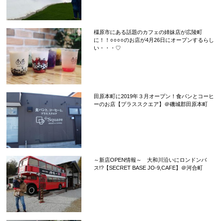
橿原市にある話題のカフェの姉妹店が広陵町
に！！○○○○のお店が4月26日にオープンするらし
い・・・♡
田原本町に2019年３月オープン！食パンとコーヒ
ーのお店【プラススクエア】＠磯城郡田原本町
～新店OPEN情報～ 大和川沿いにロンドンバ
ス!?【SECRET BASE JO-9,CAFE】＠河合町