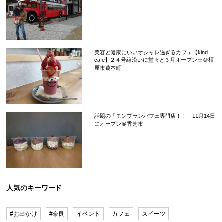
美容と健康にいいオシャレ過ぎるカフェ【kind
cafe】２４号線沿いに堂々と３月オープン☆＠橿
原市葛本町
話題の「モンブランパフェ専門店！！」11月14日
にオープン＠香芝市
人気のキーワード
#お出かけ
#奈良
イベント
カフェ
スイーツ