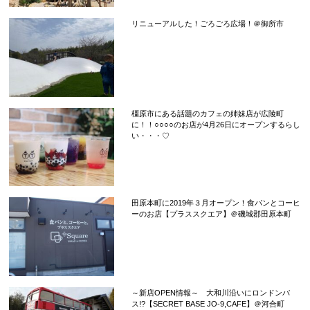
リニューアルした！ごろごろ広場！＠御所市
橿原市にある話題のカフェの姉妹店が広陵町
に！！○○○○のお店が4月26日にオープンするらし
い・・・♡
田原本町に2019年３月オープン！食パンとコーヒ
ーのお店【プラススクエア】＠磯城郡田原本町
～新店OPEN情報～ 大和川沿いにロンドンバ
ス!?【SECRET BASE JO-9,CAFE】＠河合町