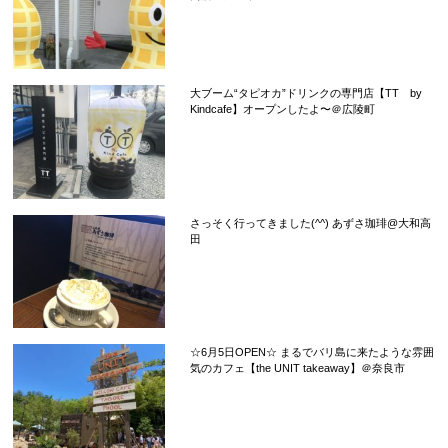
大ブーム“タピオカ”ドリンクの専門店【TT by
Kindcafe】オープンしたよ〜＠広陵町
さっそく行ってきました(^^) あずさ珈琲@大和高
田
☆6月5日OPEN☆ まるでバリ島に来たような雰囲
気のカフェ【the UNIT takeaway】＠奈良市