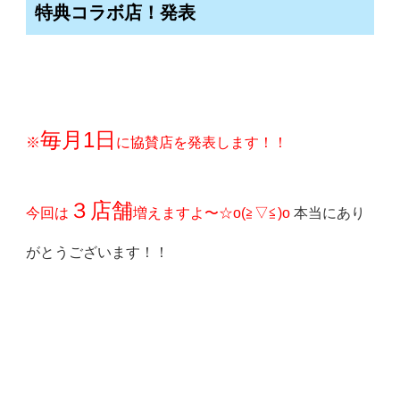
特典コラボ店！発表
毎月
1日
※
に協賛店を発表します！！
３
店舗
今回は
増えますよ〜☆o(≧▽≦)o
本当にあり
がとうございます！！