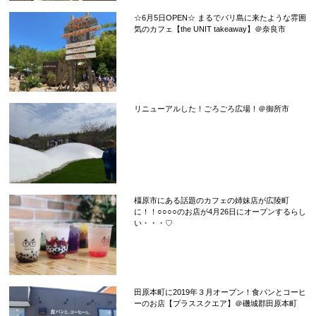
☆6月5日OPEN☆ まるでバリ島に来たような雰囲
気のカフェ【the UNIT takeaway】＠奈良市
リニューアルした！ごろごろ広場！＠御所市
橿原市にある話題のカフェの姉妹店が広陵町
に！！○○○○のお店が4月26日にオープンするらし
い・・・♡
田原本町に2019年３月オープン！食パンとコーヒ
ーのお店【プラススクエア】＠磯城郡田原本町