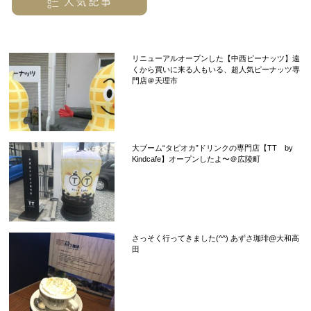
リニューアルオープンした【中西ピーナッツ】遠
くから買いに来る人もいる、超人気ピーナッツ専
門店＠天理市
大ブーム“タピオカ”ドリンクの専門店【TT by
Kindcafe】オープンしたよ〜＠広陵町
さっそく行ってきました(^^) あずさ珈琲@大和高
田