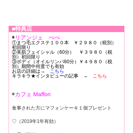
■特典店
◉
リアンジェ ぺぺ
①まつ毛エクステ１００本 ￥２９８０（税別）
初回限り
②美肌フェイシャル（60分） ￥３９８０（税
別）初回限り
③ボディ（オイルリンパ60分）￥４９８０（税
別）期間中何度でも有効
お店の詳細は→
こちら
キラキラ★インタビューの記事 →
こちら
◉
カフェ Maffon
食事された方にマフォンケーキ１個プレゼント
♡（2019年1年有効）