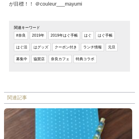
が目標！！ ＠couleur___mayumi
関連キーワード
#奈良
2019年
2019年はぐ手帳
はぐ
はぐ手帳
はぐ活
はグッズ
クーポン付き
ランチ情報
元旦
募集中
協賛店
奈良カフェ
特典コラボ
関連記事