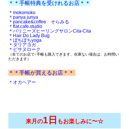
＊＊手帳特典を受けれるお店＊＊
＊mokomoko
＊panya junya
＊pancake&coffee そらみる
＊flat.cafe.studio
＊バリニーズヒーリングサロンCita-Cita
＊Hair Do Lady Bug
＊ぼちぼちyoga
＊ダリアヨガ
＊ピサヌローク
（全てのお店で↑手帳も購入できます、在庫ない場合は、お時間い
ただきます）
＊＊手帳が買えるお店＊＊
＊オカヘアー
1日
来月の
もお楽しみに〜☆