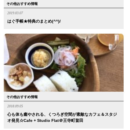
その他おすすめ情報
2019.03.07
はぐ手帳★特典のまとめ(^^)/
その他おすすめ情報
2018.09.05
心も体も癒やされる、くつろぎ空間が素敵なカフェ＆スタジ
オ発見☆cafe + Studio Flat＠王寺町畠田