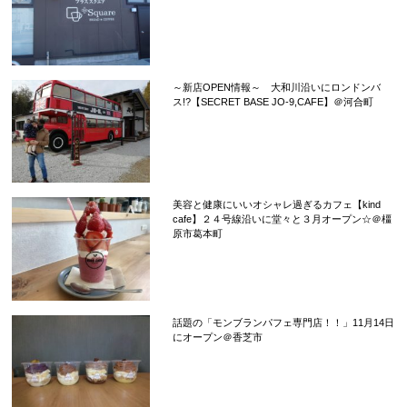
～新店OPEN情報～ 大和川沿いにロンドンバ
ス!?【SECRET BASE JO-9,CAFE】＠河合町
美容と健康にいいオシャレ過ぎるカフェ【kind
cafe】２４号線沿いに堂々と３月オープン☆＠橿
原市葛本町
話題の「モンブランパフェ専門店！！」11月14日
にオープン＠香芝市