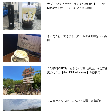
大ブーム“タピオカ”ドリンクの専門店【TT by
Kindcafe】オープンしたよ〜＠広陵町
さっそく行ってきました(^^) あずさ珈琲@大和高
田
☆6月5日OPEN☆ まるでバリ島に来たような雰囲
気のカフェ【the UNIT takeaway】＠奈良市
リニューアルした！ごろごろ広場！＠御所市