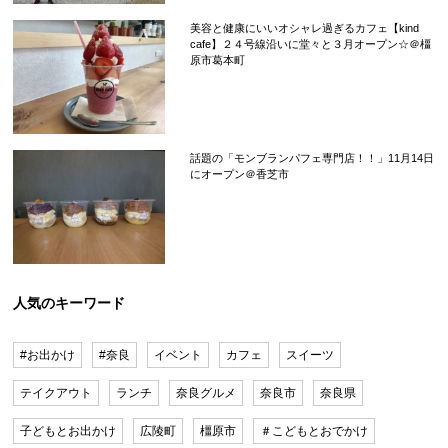
美容と健康にいいオシャレ過ぎるカフェ【kind
cafe】２４号線沿いに堂々と３月オープン☆＠橿
原市葛本町
話題の「モンブランパフェ専門店！！」11月14日
にオープン＠香芝市
人気のキーワード
#お出かけ
#奈良
イベント
カフェ
スイーツ
テイクアウト
ランチ
奈良グルメ
奈良市
奈良県
子どもとお出かけ
広陵町
橿原市
＃こどもとおでかけ