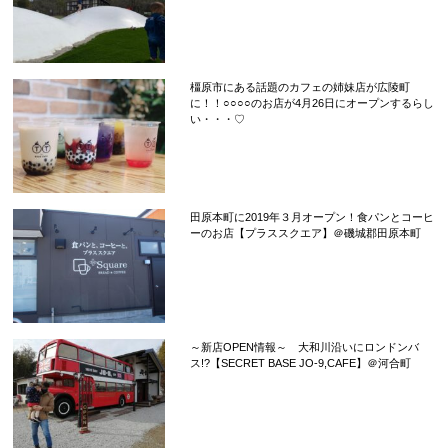
橿原市にある話題のカフェの姉妹店が広陵町
に！！○○○○のお店が4月26日にオープンするらし
い・・・♡
田原本町に2019年３月オープン！食パンとコーヒ
ーのお店【プラススクエア】＠磯城郡田原本町
～新店OPEN情報～ 大和川沿いにロンドンバ
ス!?【SECRET BASE JO-9,CAFE】＠河合町