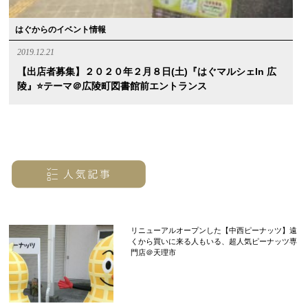
はぐからのイベント情報
2019.12.21
【出店者募集】２０２０年２月８日(土)『はぐマルシェin 広
陵』⭐️テーマ＠広陵町図書館前エントランス
リニューアルオープンした【中西ピーナッツ】遠
くから買いに来る人もいる、超人気ピーナッツ専
門店＠天理市