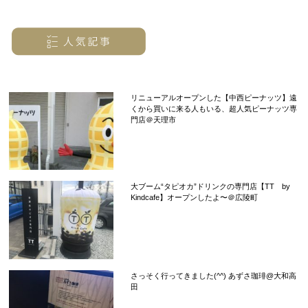
リニューアルオープンした【中西ピーナッツ】遠
くから買いに来る人もいる、超人気ピーナッツ専
門店＠天理市
大ブーム“タピオカ”ドリンクの専門店【TT by
Kindcafe】オープンしたよ〜＠広陵町
さっそく行ってきました(^^) あずさ珈琲@大和高
田