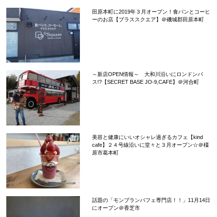
田原本町に2019年３月オープン！食パンとコーヒ
ーのお店【プラススクエア】＠磯城郡田原本町
～新店OPEN情報～ 大和川沿いにロンドンバ
ス!?【SECRET BASE JO-9,CAFE】＠河合町
美容と健康にいいオシャレ過ぎるカフェ【kind
cafe】２４号線沿いに堂々と３月オープン☆＠橿
原市葛本町
話題の「モンブランパフェ専門店！！」11月14日
にオープン＠香芝市