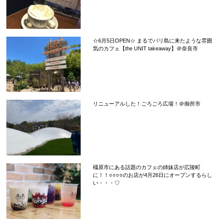
☆6月5日OPEN☆ まるでバリ島に来たような雰囲
気のカフェ【the UNIT takeaway】＠奈良市
リニューアルした！ごろごろ広場！＠御所市
橿原市にある話題のカフェの姉妹店が広陵町
に！！○○○○のお店が4月26日にオープンするらし
い・・・♡