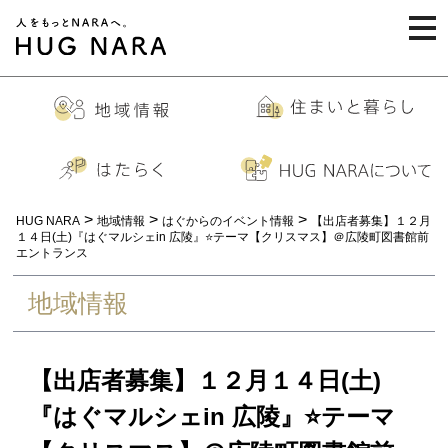
togg
navi
>
>
>
HUG NARA
地域情報
はぐからのイベント情報
【出店者募集】１２月
１４日(土)『はぐマルシェin 広陵』⭐️テーマ【クリスマス】＠広陵町図書館前
エントランス
地域情報
【出店者募集】１２月１４日(土)
『はぐマルシェin 広陵』⭐️テーマ