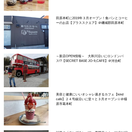
田原本町に2019年３月オープン！食パンとコーヒ
ーのお店【プラススクエア】＠磯城郡田原本町
～新店OPEN情報～ 大和川沿いにロンドンバ
ス!?【SECRET BASE JO-9,CAFE】＠河合町
美容と健康にいいオシャレ過ぎるカフェ【kind
cafe】２４号線沿いに堂々と３月オープン☆＠橿
原市葛本町