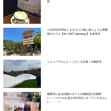
田
☆6月5日OPEN☆ まるでバリ島に来たような雰囲
気のカフェ【the UNIT takeaway】＠奈良市
リニューアルした！ごろごろ広場！＠御所市
橿原市にある話題のカフェの姉妹店が広陵町
に！！○○○○のお店が4月26日にオープンするらし
い・・・♡