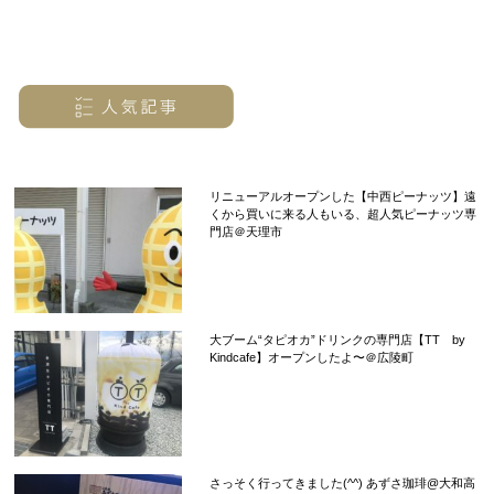
リニューアルオープンした【中西ピーナッツ】遠
くから買いに来る人もいる、超人気ピーナッツ専
門店＠天理市
大ブーム“タピオカ”ドリンクの専門店【TT by
Kindcafe】オープンしたよ〜＠広陵町
さっそく行ってきました(^^) あずさ珈琲@大和高