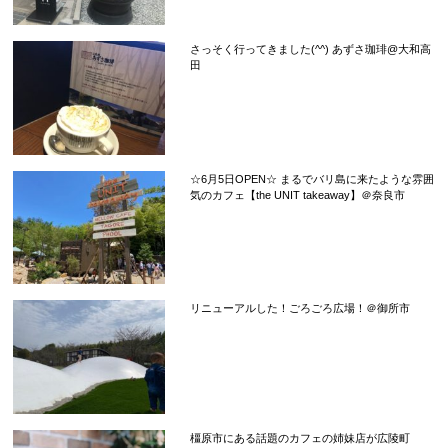
さっそく行ってきました(^^) あずさ珈琲@大和高
田
☆6月5日OPEN☆ まるでバリ島に来たような雰囲
気のカフェ【the UNIT takeaway】＠奈良市
リニューアルした！ごろごろ広場！＠御所市
橿原市にある話題のカフェの姉妹店が広陵町