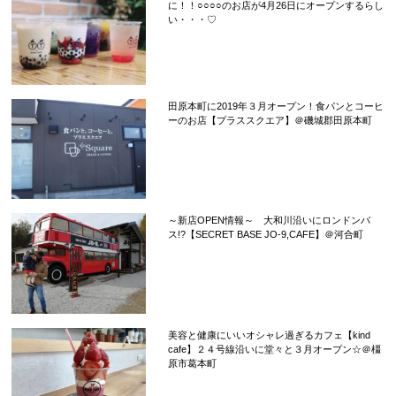
に！！○○○○のお店が4月26日にオープンするらし
い・・・♡
田原本町に2019年３月オープン！食パンとコーヒ
ーのお店【プラススクエア】＠磯城郡田原本町
～新店OPEN情報～ 大和川沿いにロンドンバ
ス!?【SECRET BASE JO-9,CAFE】＠河合町
美容と健康にいいオシャレ過ぎるカフェ【kind
cafe】２４号線沿いに堂々と３月オープン☆＠橿
原市葛本町