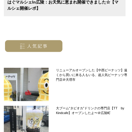
はぐマルシェin広陵：お天気に恵まれ開催できました☆【マ
ルシェ開催レポ】
リニューアルオープンした【中西ピーナッツ】遠
くから買いに来る人もいる、超人気ピーナッツ専
門店＠天理市
大ブーム“タピオカ”ドリンクの専門店【TT by
Kindcafe】オープンしたよ〜＠広陵町